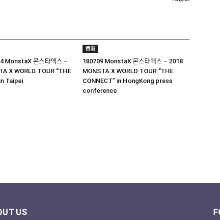
香港
14 MonstaX 몬스타엑스 –
180709 MonstaX 몬스타엑스 – 2018
TA X WORLD TOUR “THE
MONSTA X WORLD TOUR “THE
n Taipei
CONNECT” in HongKong press
conference
OUT US
F