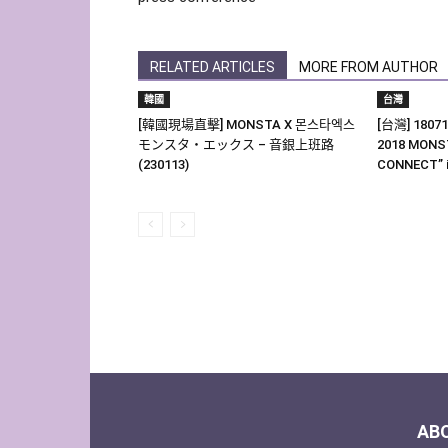
RELATED ARTICLES
MORE FROM AUTHOR
韓國
台灣
[韓國現場直擊] MONSTA X 몬스타엑스
[台灣] 1807
モンスタ・エックス – 音銀上班路
2018 MONS
(230113)
CONNECT” i
AB