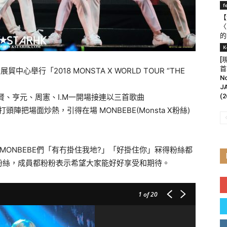
f
【
〈
的
K
[
首
中心舉行「2018 MONSTA X WORLD TOUR “THE
N
J
、基賢、亨元、周憲、I.M一開場接連以三首歌曲
(2
ful》打頭陣把場面炒熱，引得在場 MONBEBE(Monsta X粉絲)
ONBEBE們「有冇掛住我地?」「好掛住你」冧得粉絲都
粉絲，成員都粉粉表示希望大家能好好享受和期待。
1
of 20