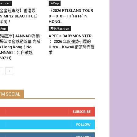
eatured
K-Pop
金奎鐘專訪】香港最
《2026 FTISLAND TOUR
SIMPLY BEAUTIFUL〉
0 — XIX — III ‘FaTe’ in
瞬間！
HONG...
-Pop
時尚/Fashion
現場直擊] JANNABI香港
APEE × BABYMONSTER
場演唱會感動落幕 高喊
： 2026 年度強勢引爆的
o Hong Kong！No
Ultra – Kawaii 街頭時尚聯
ANNABI！告白歌迷
乘
60711)
I'M SOCIAL
SUBSCRIBE
FOLLOW