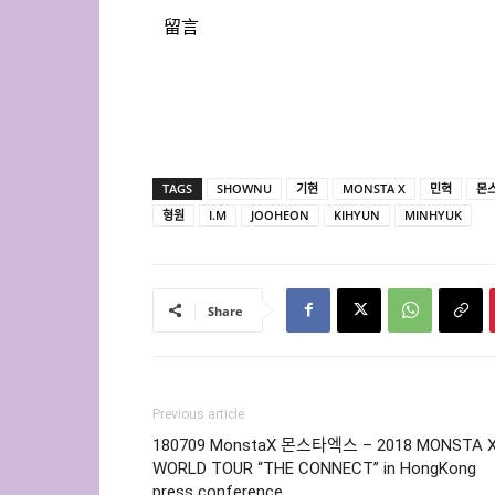
留言
TAGS
SHOWNU
기현
MONSTA X
민혁
몬
형원
I.M
JOOHEON
KIHYUN
MINHYUK
Share
Previous article
180709 MonstaX 몬스타엑스 – 2018 MONSTA 
WORLD TOUR “THE CONNECT” in HongKong
press conference