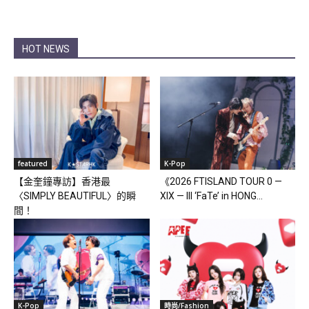
HOT NEWS
featured
K-Pop
【金奎鐘專訪】香港最
《2026 FTISLAND TOUR 0 —
〈SIMPLY BEAUTIFUL〉的瞬
XIX — III ‘FaTe’ in HONG...
間！
K-Pop
時尚/Fashion