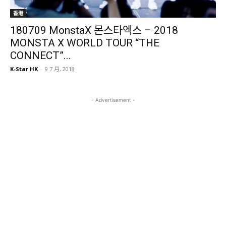
香港
180709 MonstaX 몬스타엑스 – 2018
MONSTA X WORLD TOUR “THE
CONNECT”...
K-Star HK
-
9 7 月, 2018
- Advertisement -