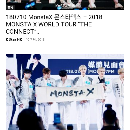
香港
180710 MonstaX 몬스타엑스 – 2018
MONSTA X WORLD TOUR “THE
CONNECT”...
K-Star HK
-
10 7 月, 2018