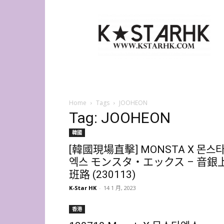
K-
Star
HK
Home
Tags
JOOHEON
Tag: JOOHEON
韓國
[韓國現場直擊] MONSTA X 몬스
엑스 モンスタ・エックス – 音銀
班路 (230113)
K-Star HK
-
14 1 月, 2023
香港