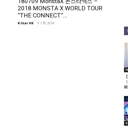
180709 MonstaX 몬스타엑스 –
2018 MONSTA X WORLD TOUR
“THE CONNECT”...
K-Star HK
-
9 7 月, 2018
f
【
〈
瞬
K