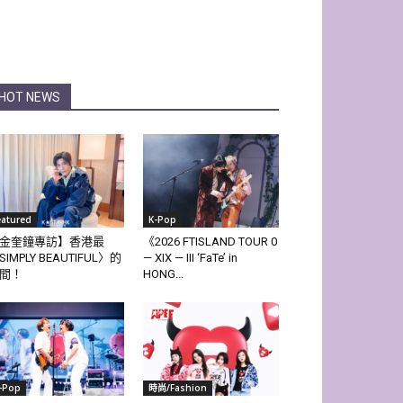
HOT NEWS
eatured
K-Pop
金奎鐘專訪】香港最
《2026 FTISLAND TOUR 0
SIMPLY BEAUTIFUL〉的
— XIX — III ‘FaTe’ in
間！
HONG...
-Pop
時尚/Fashion