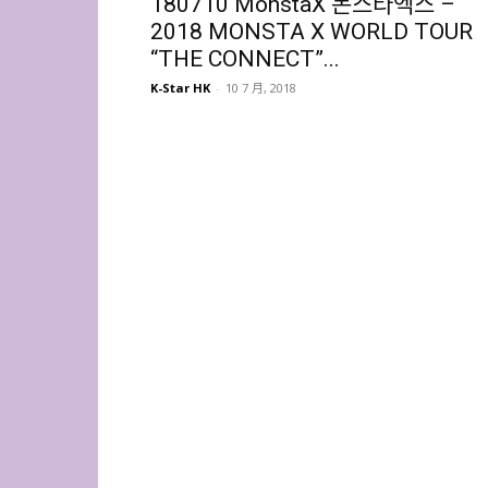
180710 MonstaX 몬스타엑스 –
2018 MONSTA X WORLD TOUR
“THE CONNECT”...
K-Star HK
-
10 7 月, 2018