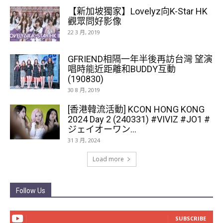
【新加坡獨家】Lovelyz向K-Star HK
觀眾問好影像
22 3 月, 2019
GFRIEND相隔一年半後再訪台灣 望演
唱時能近距離和BUDDY互動
(190830)
30 8 月, 2019
[香港韓流活動] KCON HONG KONG
2024 Day 2 (240331) #VIVIZ #JO1 #
ジェイオーワン...
31 3 月, 2024
Load more
Follow Us
SUBSCRIBE