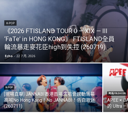
K-POP
《2026 FTISLAND TOUR 0 — XIX — III
‘FaTe’ in HONG KONG》 FTISLAND全員
輪流暴走麥花臣high到失控 (260719)
Echo
-
22 7 月, 2026
K-POP
[現場直擊] JANNABI香港首場演唱會感動落幕
時尚/FASHION
高喊No Hong Kong！No JANNABI！告白歌迷
APEE × 
(260711)
的 Ultra