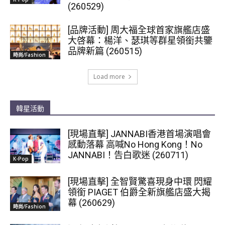
(260529)
[品牌活動] 周大福全球首家旗艦店盛
大啓幕：楊洋、瑟琪等群星領銜共鑒
品牌新篇 (260515)
時尚/Fashion
Load more
韓星活動
[現場直擊] JANNABI香港首場演唱會
感動落幕 高喊No Hong Kong！No
JANNABI！告白歌迷 (260711)
K-Pop
[現場直擊] 全智賢驚喜現身中環 閃耀
領銜 PIAGET 伯爵全新旗艦店盛大揭
幕 (260629)
時尚/Fashion