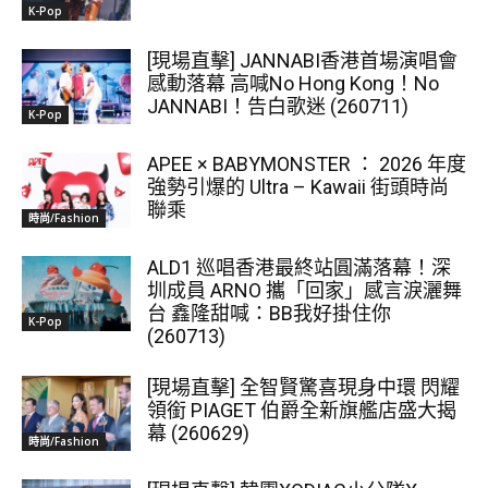
K-Pop
[現場直擊] JANNABI香港首場演唱會
感動落幕 高喊No Hong Kong！No
JANNABI！告白歌迷 (260711)
K-Pop
APEE × BABYMONSTER ： 2026 年度
強勢引爆的 Ultra – Kawaii 街頭時尚
聯乘
時尚/Fashion
ALD1 巡唱香港最終站圓滿落幕！深
圳成員 ARNO 攜「回家」感言淚灑舞
台 鑫隆甜喊：BB我好掛住你
K-Pop
(260713)
[現場直擊] 全智賢驚喜現身中環 閃耀
領銜 PIAGET 伯爵全新旗艦店盛大揭
幕 (260629)
時尚/Fashion