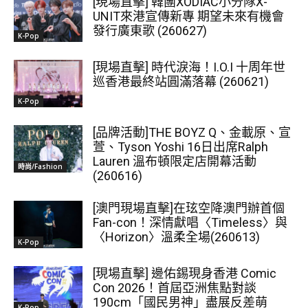
[現場直擊] 韓團XODIAC小分隊X-
UNIT來港宣傳新專 期望未來有機會
發行廣東歌 (260627)
K-Pop
[現場直擊] 時代淚海！I.O.I 十周年世
巡香港最終站圓滿落幕 (260621)
K-Pop
[品牌活動]THE BOYZ Q、金載原、宣
萱、Tyson Yoshi 16日出席Ralph
Lauren 溫布頓限定店開幕活動
時尚/Fashion
(260616)
[澳門現場直擊]在玹空降澳門辦首個
Fan-con！深情獻唱〈Timeless〉與
〈Horizon〉溫柔全場(260613)
K-Pop
[現場直擊] 邊佑錫現身香港 Comic
Con 2026！首屆亞洲焦點對談
190cm「國民男神」盡展反差萌
K-Pop