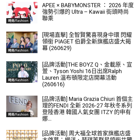
APEE × BABYMONSTER ： 2026 年度
強勢引爆的 Ultra – Kawaii 街頭時尚
聯乘
時尚/Fashion
[現場直擊] 全智賢驚喜現身中環 閃耀
領銜 PIAGET 伯爵全新旗艦店盛大揭
幕 (260629)
時尚/Fashion
[品牌活動]THE BOYZ Q、金載原、宣
萱、Tyson Yoshi 16日出席Ralph
Lauren 溫布頓限定店開幕活動
時尚/Fashion
(260616)
[品牌活動] Maria Grazia Chiuri 首個主
理的FENDI 全新 2026-27 年秋冬系列
登陸香港 韓國人氣女團 ITZY 的申有
時尚/Fashion
娜...
[品牌活動] 周大福全球首家旗艦店盛
大啓幕：楊洋、瑟琪等群星領銜共鑒