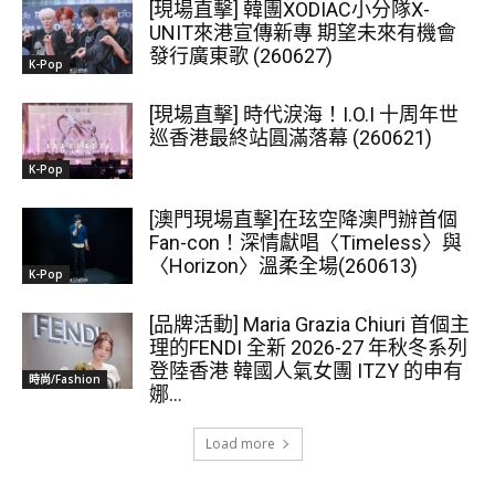
[現場直擊] 韓團XODIAC小分隊X-
UNIT來港宣傳新專 期望未來有機會
發行廣東歌 (260627)
K-Pop
[現場直擊] 時代淚海！I.O.I 十周年世
巡香港最終站圓滿落幕 (260621)
K-Pop
[澳門現場直擊]在玹空降澳門辦首個
Fan-con！深情獻唱〈Timeless〉與
〈Horizon〉溫柔全場(260613)
K-Pop
[品牌活動] Maria Grazia Chiuri 首個主
理的FENDI 全新 2026-27 年秋冬系列
登陸香港 韓國人氣女團 ITZY 的申有
時尚/Fashion
娜...
Load more