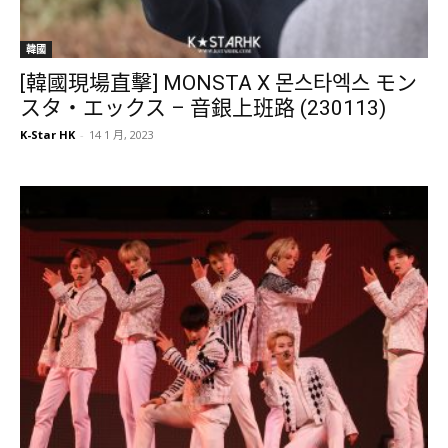
韓國
[韓國現場直擊] MONSTA X 몬스타엑스 モン
スタ・エックス – 音銀上班路 (230113)
K-Star HK
-
14 1 月, 2023