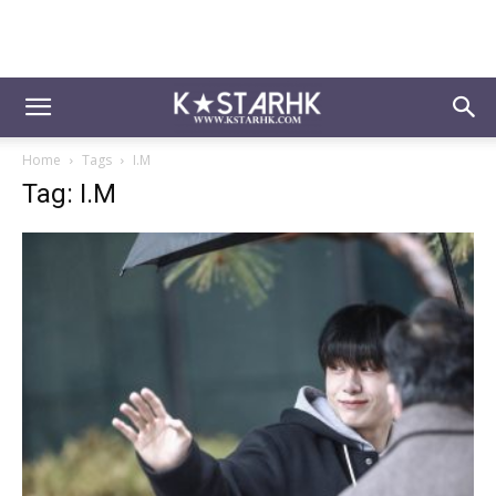
Home
Tags
I.M
Tag: I.M