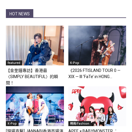
HOT NEWS
featured
K-Pop
【金奎鐘專訪】香港最
《2026 FTISLAND TOUR 0 —
〈SIMPLY BEAUTIFUL〉的瞬
XIX — III ‘FaTe’ in HONG...
間！
K-Pop
時尚/Fashion
[現場直擊] JANNABI香港首場演
APEE × BABYMONSTER ：