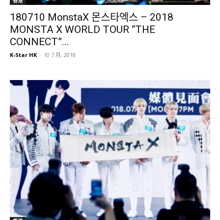
香港
180710 MonstaX 몬스타엑스 – 2018
MONSTA X WORLD TOUR “THE
CONNECT”...
K-Star HK
-
10 7 月, 2018