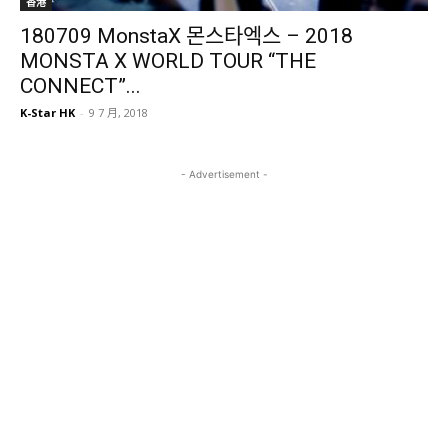
香港
180709 MonstaX 몬스타엑스 – 2018
MONSTA X WORLD TOUR “THE
CONNECT”...
K-Star HK
-
9 7 月, 2018
- Advertisement -