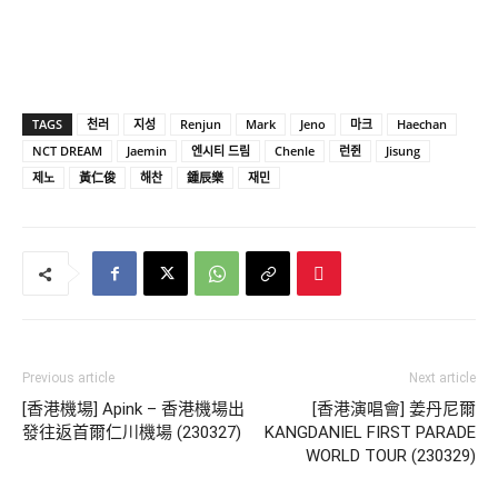
TAGS
천러
지성
Renjun
Mark
Jeno
마크
Haechan
NCT DREAM
Jaemin
엔시티 드림
Chenle
런쥔
Jisung
제노
黃仁俊
해찬
鍾辰樂
재민
Previous article
Next article
[香港機場] Apink – 香港機場出
[香港演唱會] 姜丹尼爾
發往返首爾仁川機場 (230327)
KANGDANIEL FIRST PARADE
WORLD TOUR (230329)