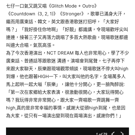
七仔一口氣又跳又唱《Glitch Mode + Outro》
《Countdown (3, 2, 1)》《Stronger》，歌畢已滿身大汗，
繼而用廣東話、韓文，英文跟香港歌迷打招呼，「大家好
嗎？」「我好掛住你地啊」「好靚」都識講，令現場歡呼尖叫
連連，接著三子又再落力跳唱了多首大熱歌曲，現場歌迷都邊
叫邊大合唱，氣氛高漲。
為了今次香港演出，NCT DREAM 每人也非常用心，學了不少
廣東話、普通話等跟歌迷 溝通。演唱會到尾聲，七子再停下
來跟大家聊天，辰樂跟現場觀眾傾談，現場歌迷不停大叫high
到爆，他也跟著HIGH一下，叫大家叫他的名字，全場萬多人
馬上起哄一起大嗌「辰樂」，讓他十分開心，更一臉陶醉說:
「第一次在家鄉給大家表演，很激動很開心，大家玩得開心
嗎？我玩得非常非常開心，跟大家一齊唱歌一齊跳舞一齊
high,真的是非常幸福的事情，感謝大從頭high到尾，也是因
為大家，從只有一場演出變到現在兩場演出，感謝你們！」
1
of 79