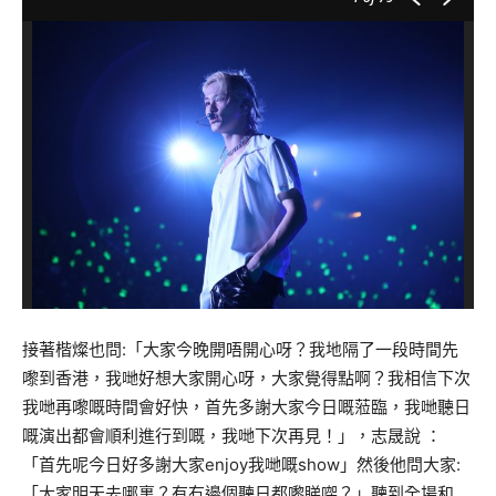
接著楷燦也問:「大家今晚開唔開心呀？我地隔了一段時間先
嚟到香港，我哋好想大家開心呀，大家覺得點啊？我相信下次
我哋再嚟嘅時間會好快，首先多謝大家今日嘅蒞臨，我哋聽日
嘅演出都會順利進行到嘅，我哋下次再見！」，志晟說 ：
「首先呢今日好多謝大家enjoy我哋嘅show」然後他問大家:
「大家明天去哪裏？有冇邊個聽日都嚟睇㗎？」聽到全場和