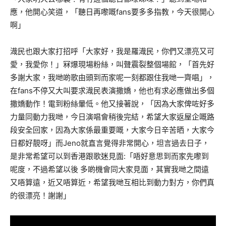
應，他開心笑道，「聽日再嚟嘅fans要多多指教，今天很開心
啊」
渽民也跟大家打招呼「大家好，我是羅渽民，你們又漂亮又可
愛，我愛你！」冧爆現場粉絲，叫聲震裂整個場館，「首先好
多謝大家，我哋啲歌由頭到而家呢一刻都跟住我哋一齊唱」，
在fans不停又大叫要求渽民表演撒嬌，他也有求必應做出多個
撒嬌動作！電到粉絲暈低。他又接著說，「因為大家俾咗好多
力量同動力我哋，今日演唱會稍後完結，希望大家返屋企嘅路
段安全回家，因為大家係最重要嘅，大家今日辛苦晒，大家今
日都好靚呀」而Jeno就直言覺得非常開心，坦言過去日子，
是非常希望可以到香港跟歌迷見面:「唔好意思到而家先嚟到
呢度，不過希望以後 多啲機會同大家見面，其實我哋之間遠
又唔算遠，近又唔算近，希望我哋互相比到動力對方，你們真
的很漂亮！謝謝」