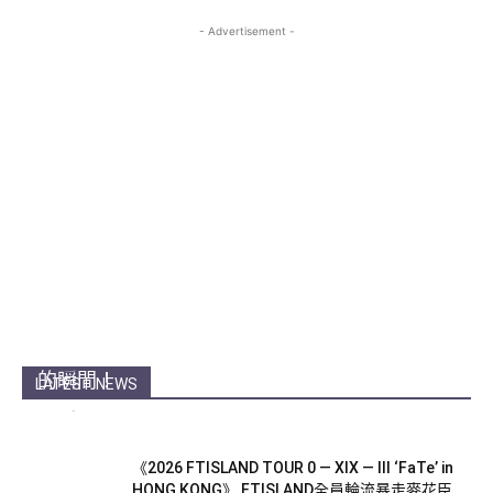
- Advertisement -
【金奎鐘專訪】香港最〈SIMPLY BEAUTIFUL〉
的瞬間！
LATEST NEWS
Echo
-
25 7 月, 2026
《2026 FTISLAND TOUR 0 — XIX — III ‘FaTe’ in
HONG KONG》 FTISLAND全員輪流暴走麥花臣