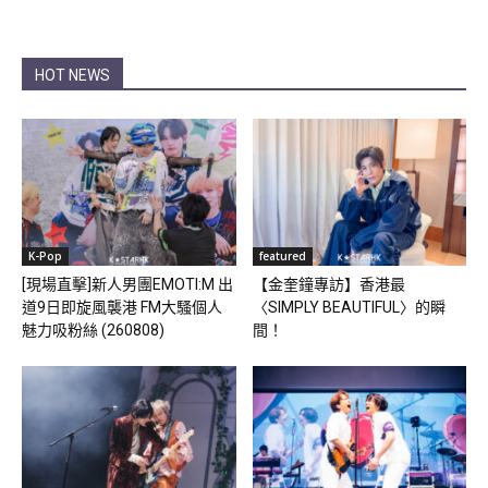
HOT NEWS
K-Pop
featured
[現場直擊]新人男團EMOTI:M 出
【金奎鐘專訪】香港最
道9日即旋風襲港 FM大騷個人
〈SIMPLY BEAUTIFUL〉的瞬
魅力吸粉絲 (260808)
間！