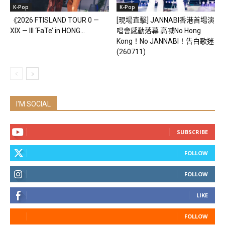
K-Pop
K-Pop
《2026 FTISLAND TOUR 0 —
[現場直擊] JANNABI香港首場演
XIX — III ‘FaTe’ in HONG...
唱會感動落幕 高喊No Hong
Kong！No JANNABI！告白歌迷
(260711)
I'M SOCIAL
SUBSCRIBE
FOLLOW
FOLLOW
LIKE
FOLLOW