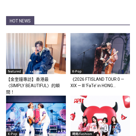
HOT NEWS
featured
K-Pop
【金奎鐘專訪】香港最
《2026 FTISLAND TOUR 0 —
〈SIMPLY BEAUTIFUL〉的瞬
XIX — III ‘FaTe’ in HONG...
間！
K-Pop
時尚/Fashion