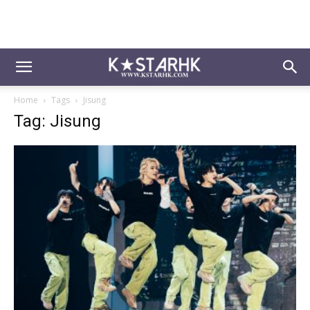
Home
Tags
Jisung
Tag: Jisung