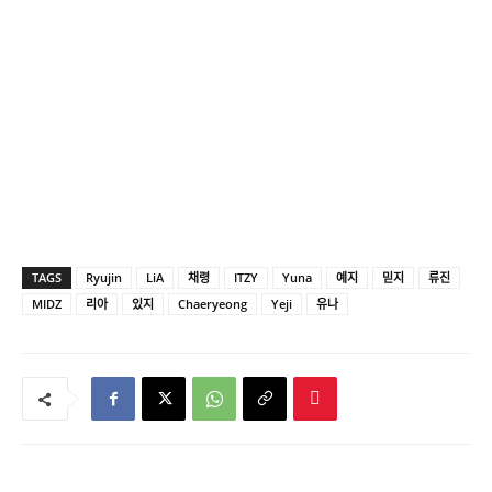
TAGS
Ryujin
LiA
채령
ITZY
Yuna
예지
믿지
류진
MIDZ
리아
있지
Chaeryeong
Yeji
유나