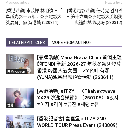
Previous article
Next article
[香港活動] 宋芸樺 林明禎 – 「
[香港電影活動] 任時完 임시완
卓越光影十五年︰亞洲電影大
– 第十六屆亞洲電影大奬頒奬
獎展覽」@ 海港城 (230311)
典禮紅地毯現場 (230312)
RELATED ARTICLES
MORE FROM AUTHOR
[品牌活動] Maria Grazia Chiuri 首個主理
的FENDI 全新 2026-27 年秋冬系列登陸
香港 韓國人氣女團 ITZY 的申有娜
時尚/Fashion
(YUNA)親臨出席預覽活動 (260611)
[香港活動] #ITZY – 《TheNextwave
XX25 沙灘音樂節》（250706）#있지
#예지 #리아 #류진 #채령 #유나
香港
[香港記者會] 皇室堡 x ITZY 2ND
WORLD TOUR Press Event (240809)