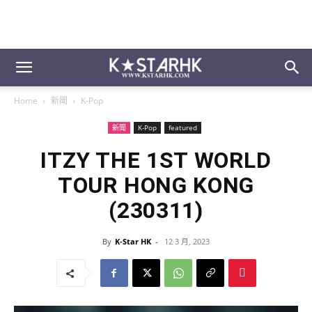
Home
新聞
K-Pop
新聞
K-Pop
featured
ITZY THE 1ST WORLD
TOUR
HONG KONG
(230311)
By
K-Star HK
-
12 3 月, 2023