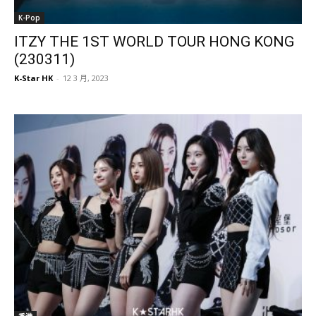
K-Pop
ITZY THE 1ST WORLD TOUR HONG KONG
(230311)
K-Star HK
-
12 3 月, 2023