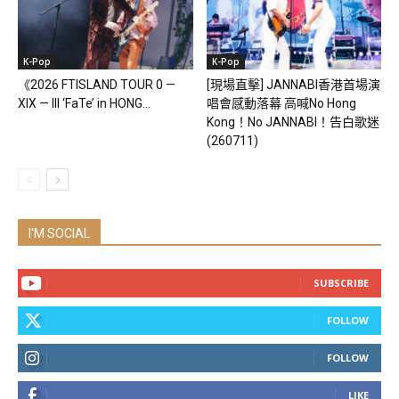
K-Pop
K-Pop
《2026 FTISLAND TOUR 0 —
[現場直擊] JANNABI香港首場演
XIX — III ‘FaTe’ in HONG...
唱會感動落幕 高喊No Hong
Kong！No JANNABI！告白歌迷
(260711)
I'M SOCIAL
SUBSCRIBE
FOLLOW
FOLLOW
LIKE