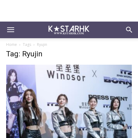
Home
Tags
Ryujin
Tag: Ryujin