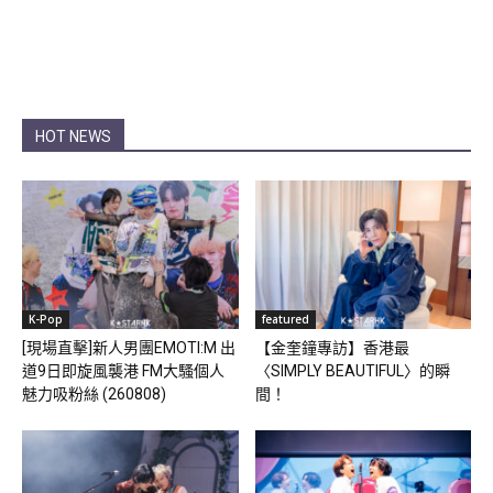
HOT NEWS
K-Pop
featured
[現場直擊]新人男團EMOTI:M 出
【金奎鐘專訪】香港最
道9日即旋風襲港 FM大騷個人
〈SIMPLY BEAUTIFUL〉的瞬
魅力吸粉絲 (260808)
間！