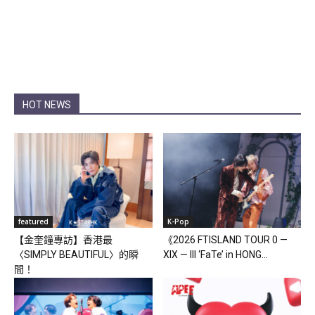
HOT NEWS
featured
K-Pop
【金奎鐘專訪】香港最
《2026 FTISLAND TOUR 0 —
〈SIMPLY BEAUTIFUL〉的瞬
XIX — III ‘FaTe’ in HONG...
間！