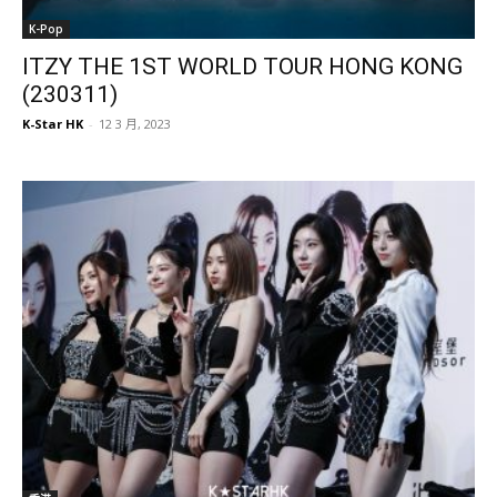
K-Pop
ITZY THE 1ST WORLD TOUR HONG KONG
(230311)
K-Star HK
-
12 3 月, 2023