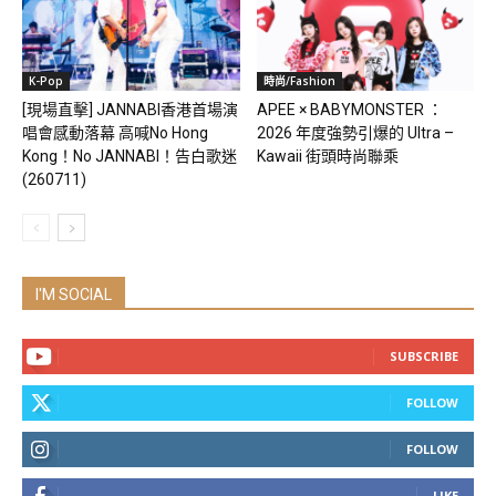
K-Pop
時尚/Fashion
[現場直擊] JANNABI香港首場演
APEE × BABYMONSTER ：
唱會感動落幕 高喊No Hong
2026 年度強勢引爆的 Ultra –
Kong！No JANNABI！告白歌迷
Kawaii 街頭時尚聯乘
(260711)
I'M SOCIAL
SUBSCRIBE
FOLLOW
FOLLOW
LIKE