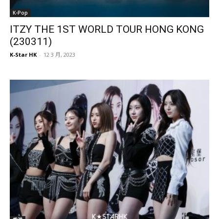
K-Pop
ITZY THE 1ST WORLD TOUR HONG KONG
(230311)
K-Star HK
-
12 3 月, 2023