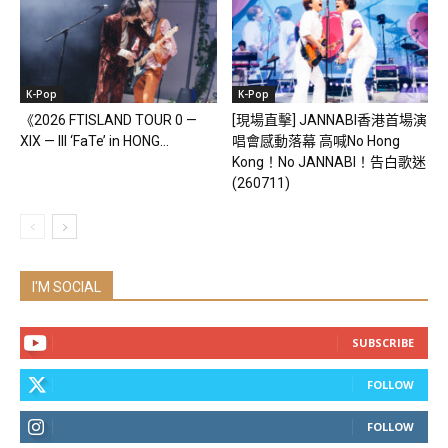
K-Pop
K-Pop
《2026 FTISLAND TOUR 0 —
[現場直擊] JANNABI香港首場演
XIX — III ‘FaTe’ in HONG...
唱會感動落幕 高喊No Hong
Kong！No JANNABI！告白歌迷
(260711)
I'M SOCIAL
SUBSCRIBE
FOLLOW
FOLLOW