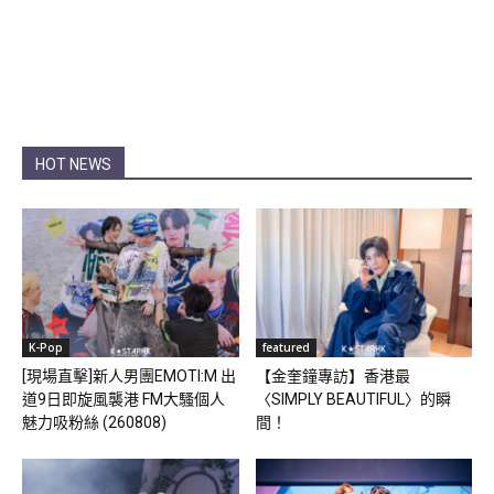
HOT NEWS
K-Pop
featured
[現場直擊]新人男團EMOTI:M 出
【金奎鐘專訪】香港最
道9日即旋風襲港 FM大騷個人
〈SIMPLY BEAUTIFUL〉的瞬
魅力吸粉絲 (260808)
間！