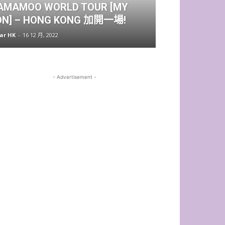
AMAMOO WORLD TOUR [MY
ON] – HONG KONG 加開一場!
tar HK
-
16 12 月, 2022
- Advertisement -