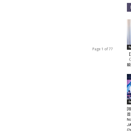
f
Page 1 of 77
【
〈
瞬
f
[
首
N
J
(2