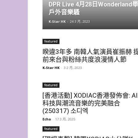
DPR Live 4月28日Wonderland
戶外音樂騷
K-Star HK
-
24 3 月, 2023
featured
睽違3年多 南韓人氣演員崔振赫 
前來台與粉絲共度浪漫情人節
K-Star HK
-
3 2 月, 2023
featured
[香港活動] XODIAC香港發佈會: AI
科技與潮流音樂的完美融合
(250317) 소디엑
Echo
-
17 3 月, 2025
featured