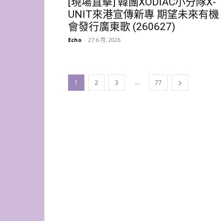
[現場直擊] 韓團XODIAC小分隊X-
UNIT來港宣傳新專 期望未來有機
會發行廣東歌 (260627)
Echo
-
27 6 月, 2026
...
1
2
3
77