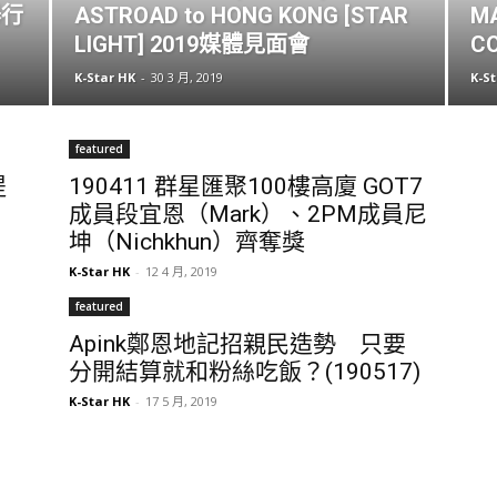
舉行
ASTROAD to HONG KONG [STAR
M
LIGHT] 2019媒體見面會
C
K-Star HK
-
30 3 月, 2019
K-S
featured
提
190411 群星匯聚100樓高廈 GOT7
成員段宜恩（Mark）、2PM成員尼
坤（Nichkhun）齊奪獎
K-Star HK
-
12 4 月, 2019
featured
Apink鄭恩地記招親民造勢 只要
分開結算就和粉絲吃飯？(190517)
K-Star HK
-
17 5 月, 2019