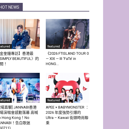
HOT NEWS
eatured
featured
金奎鐘專訪】香港最
《2026 FTISLAND TOUR 0
SIMPLY BEAUTIFUL〉的
— XIX — III ‘FaTe’ in
間！
HONG...
eatured
featured
現場直擊] JANNABI香港
APEE × BABYMONSTER ：
場演唱會感動落幕 高喊
2026 年度強勢引爆的
o Hong Kong！No
Ultra – Kawaii 街頭時尚聯
ANNABI！告白歌迷
乘
60711)