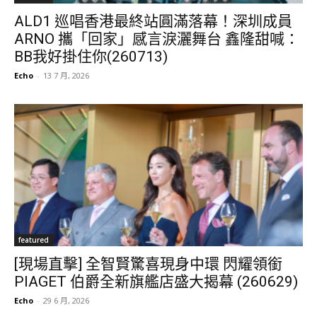
ALD1 巡唱香港最終站圓滿落幕！深圳成員
ARNO 攜「回家」感言淚灑舞台 鑫隆甜喊：
BB我好掛住你(260713)
Echo
-
13 7 月, 2026
featured
[現場直擊] 全智賢驚喜現身中環 閃耀領銜
PIAGET 伯爵全新旗艦店盛大揭幕 (260629)
Echo
-
29 6 月, 2026