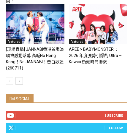
間！
featured
featured
[現場直擊] JANNABI香港首場演
APEE × BABYMONSTER ：
唱會感動落幕 高喊No Hong
2026 年度強勢引爆的 Ultra –
Kong！No JANNABI！告白歌迷
Kawaii 街頭時尚聯乘
(260711)
I'M SOCIAL
SUBSCRIBE
FOLLOW