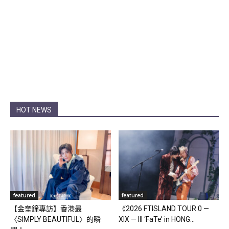
HOT NEWS
featured
featured
【金奎鐘專訪】香港最
《2026 FTISLAND TOUR 0 —
〈SIMPLY BEAUTIFUL〉的瞬
XIX — III ‘FaTe’ in HONG...