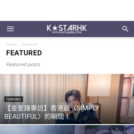
Home
featured
FEATURED
Featured posts
FEATURED
【金奎鐘專訪】香港最〈SIMPLY
BEAUTIFUL〉的瞬間！