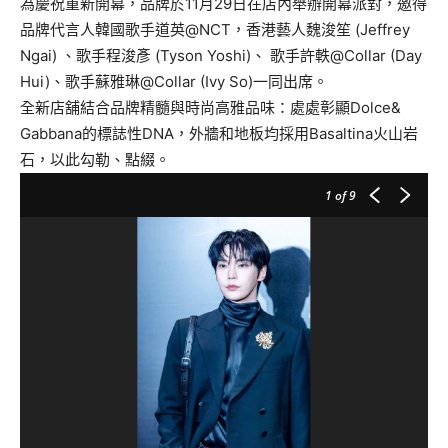
為慶祝重新開幕，品牌於11月29日在店內舉辦開幕派對，
邀得
品牌代言人韓國歌手道英@NCT，香港藝人魏浚笙 (
Jeffrey
Ngai) 、歌手程浚彥 (Tyson Yoshi)、 歌手許軼@Collar (Day
Hui)、歌手蘇雅琳@Collar (Ivy So)一同出席。
全新店舖結合品牌精髓與時尚高雅品味：處處彰顯Dolce&
Gabbana的標誌性DNA，
外牆和地板均採用Basaltina火山岩
石，以此勾勒、點綴。
1
of 9