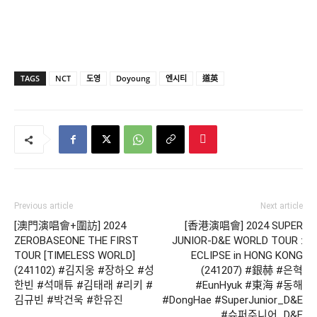
TAGS
NCT
도영
Doyoung
엔시티
道英
Previous article
Next article
[澳門演唱會+圍訪] 2024
[香港演唱會] 2024 SUPER
ZEROBASEONE THE FIRST
JUNIOR-D&E WORLD TOUR :
TOUR [TIMELESS WORLD]
ECLIPSE in HONG KONG
(241102) #김지웅 #장하오 #성
(241207) #銀赫 #은혁
한빈 #석매튜 #김태래 #리키 #
#EunHyuk #東海 #동해
김규빈 #박건욱 #한유진
#DongHae #SuperJunior_D&E
#슈퍼주니어_D&E