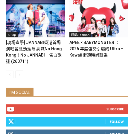
K-Pop
時尚/Fashion
[現場直擊] JANNABI香港首場
APEE × BABYMONSTER ：
演唱會感動落幕 高喊No Hong
2026 年度強勢引爆的 Ultra –
Kong！No JANNABI！告白歌
Kawaii 街頭時尚聯乘
迷 (260711)
I'M SOCIAL
SUBSCRIBE
FOLLOW