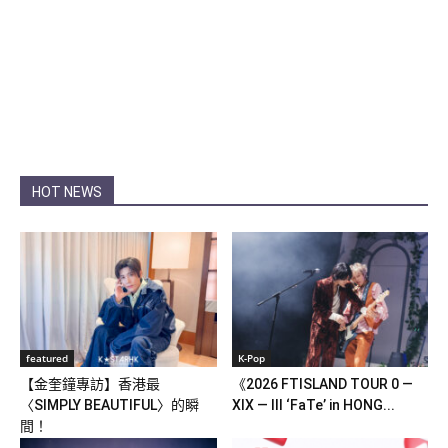
HOT NEWS
featured
K-Pop
【金奎鐘專訪】香港最
《2026 FTISLAND TOUR 0 —
〈SIMPLY BEAUTIFUL〉的瞬
XIX — III ‘FaTe’ in HONG...
間！