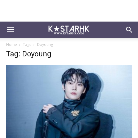
Home
Tags
Doyoung
Tag: Doyoung