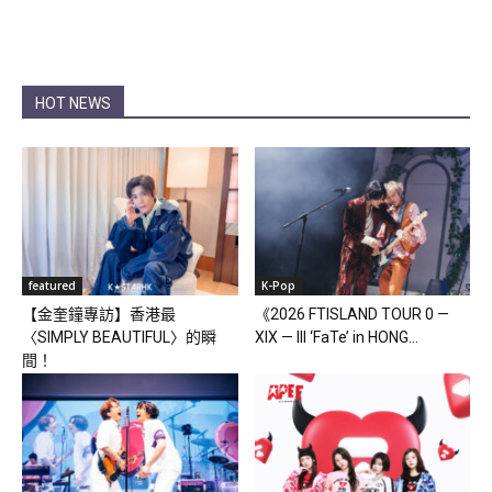
HOT NEWS
featured
K-Pop
【金奎鐘專訪】香港最
《2026 FTISLAND TOUR 0 —
〈SIMPLY BEAUTIFUL〉的瞬
XIX — III ‘FaTe’ in HONG...
間！