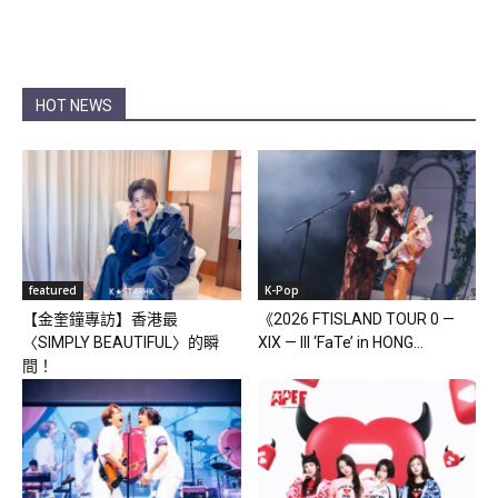
HOT NEWS
featured
K-Pop
【金奎鐘專訪】香港最
《2026 FTISLAND TOUR 0 —
〈SIMPLY BEAUTIFUL〉的瞬
XIX — III ‘FaTe’ in HONG...
間！