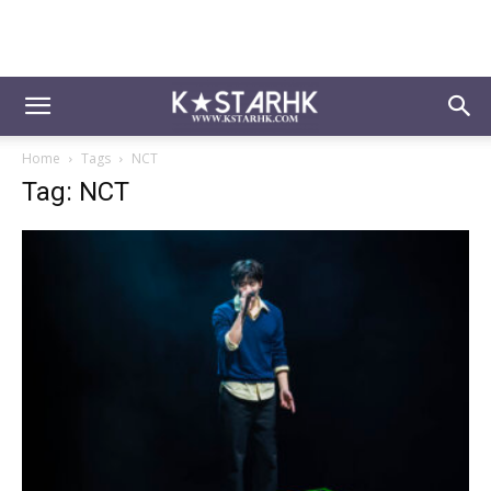
Home
Tags
NCT
Tag: NCT