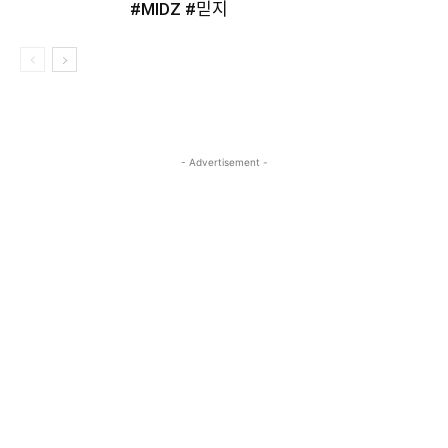
#MIDZ #믿지
- Advertisement -