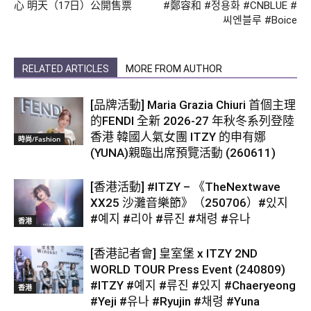
心 明天（17日）公開售票
#鄭容和 #정용화 #CNBLUE #
씨엔블루 #Boice
RELATED ARTICLES
MORE FROM AUTHOR
[品牌活動] Maria Grazia Chiuri 首個主理
的FENDI 全新 2026-27 年秋冬系列登陸
香港 韓國人氣女團 ITZY 的申有娜
時尚/Fashion
(YUNA)親臨出席預覽活動 (260611)
[香港活動] #ITZY – 《TheNextwave
XX25 沙灘音樂節》（250706）#있지
#예지 #리아 #류진 #채령 #유나
香港
[香港記者會] 皇室堡 x ITZY 2ND
WORLD TOUR Press Event (240809)
#ITZY #예지 #류진 #있지 #Chaeryeong
香港
#Yeji #유나 #Ryujin #채령 #Yuna