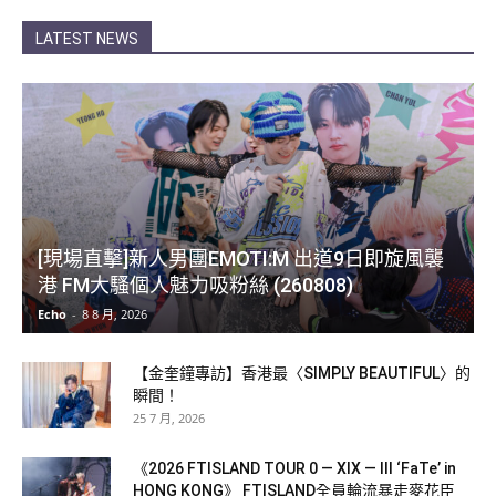
LATEST NEWS
[現場直擊]新人男團EMOTI:M 出道9日即旋風襲
港 FM大騷個人魅力吸粉絲 (260808)
Echo
-
8 8 月, 2026
【金奎鐘專訪】香港最〈SIMPLY BEAUTIFUL〉的
瞬間！
25 7 月, 2026
《2026 FTISLAND TOUR 0 — XIX — III ‘FaTe’ in
HONG KONG》 FTISLAND全員輪流暴走麥花臣