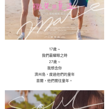
17
歲
~
我們最耀眼之時
27
歲
~
我想念
你
濟州島，度過他們的童年
首爾，他們嚮往童年。