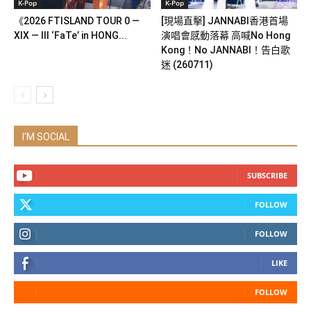
K-Pop
K-Pop
《2026 FTISLAND TOUR 0 —
[現場直擊] JANNABI香港首場
XIX — III ‘FaTe’ in HONG...
演唱會感動落幕 高喊No Hong
Kong！No JANNABI！告白歌
迷 (260711)
I'M SOCIAL
SUBSCRIBE
FOLLOW
FOLLOW
LIKE
FOLLOW