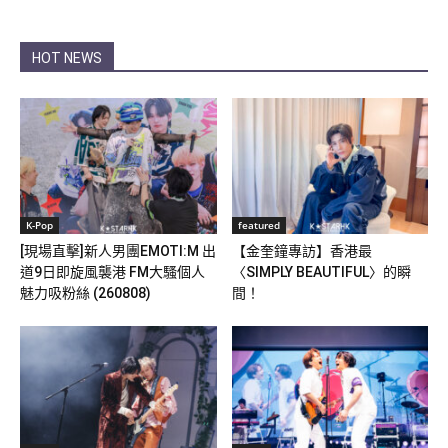
HOT NEWS
K-Pop
featured
[現場直擊]新人男團EMOTI:M 出
【金奎鐘專訪】香港最
道9日即旋風襲港 FM大騷個人
〈SIMPLY BEAUTIFUL〉的瞬
魅力吸粉絲 (260808)
間！