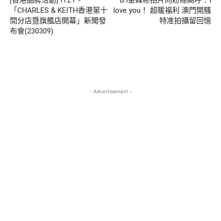
[香港品牌活動] ITZY -
B.I金韓彬拍片向粉絲高呼：I
「CHARLES & KEITH香港第十
love you！ 超暖福利 澳門開騷
間分店暨旗艦店開幕」新聞發
特准拍攝留回憶
布會(230309)
- Advertisement -