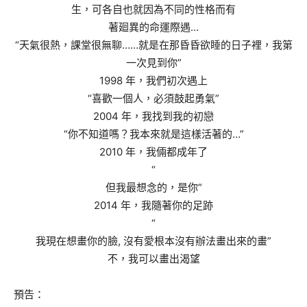
生，可各自也就因為不同的性格而有
著廻異的命運際遇
…
“
天氣
很熱，課堂很無聊
……
就是在那昏昏欲睡的日子裡，我第
一次見到你”
1998
年，我們初次遇上
“
喜歡一個人，必須鼓起勇氣
”
2004
年，我找到我的初戀
“
你不知道嗎？
我本來就是這樣活著的
…”
2010
年，我倆都成年了
“
但我最想念的，是
你
”
2014
年，我隨著你的足跡
“
我現在想
畫
你
的
臉
,
沒有愛根本沒有辦法
畫出來的畫
”
不，我可以畫出渴望
預告
：