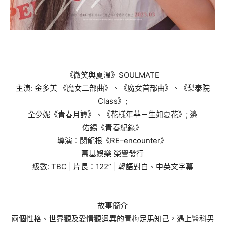
《微笑與夏溫》
SOULMATE
主演
:
金多
美
《魔女二部曲》、《魔女首部曲
》
、《梨泰院
Class
》
;
全少
妮
《
青
春月譚》
、
《花樣年華－生如夏花
》
;
邊
佑
錫
《
青
春
紀錄
》
導演
：
閔龍
根
《
RE
–
encounter
》
萬基娛樂
榮譽發行
級數
:
TBC
|
片長
：
1
22
”
|
韓語對白、中英文字幕
故事簡介
兩個性格、世界觀及愛情觀迴異的青梅足馬知己，遇上醫科男