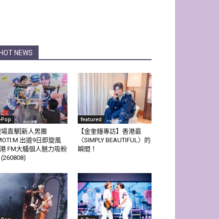
HOT NEWS
-Pop
featured
現場直擊]新人男團
【金奎鐘專訪】香港最
MOTI:M 出道9日即旋風
〈SIMPLY BEAUTIFUL〉的
港 FM大騷個人魅力吸粉
瞬間！
(260808)