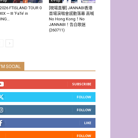
-Pop
K-Pop
2026 FTISLAND TOUR 0
[現場直擊] JANNABI香港
XIX — III ‘FaTe’ in
首場演唱會感動落幕 高喊
NG...
No Hong Kong！No
JANNABI！告白歌迷
(260711)
I'M SOCIAL
SUBSCRIBE
FOLLOW
FOLLOW
LIKE
FOLLOW