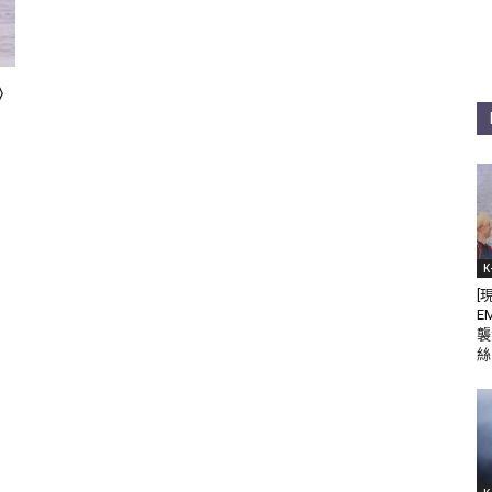
》
K
[
E
襲
絲 