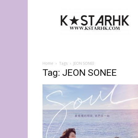
K-
Star
HK
Home
Tags
JEON SONEE
Tag: JEON SONEE