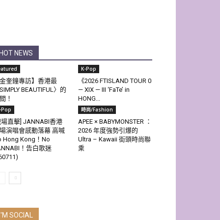
HOT NEWS
eatured
K-Pop
金奎鐘專訪】香港最
《2026 FTISLAND TOUR 0
SIMPLY BEAUTIFUL〉的
— XIX — III ‘FaTe’ in
間！
HONG...
-Pop
時尚/Fashion
現場直擊] JANNABI香港
APEE × BABYMONSTER ：
場演唱會感動落幕 高喊
2026 年度強勢引爆的
o Hong Kong！No
Ultra – Kawaii 街頭時尚聯
ANNABI！告白歌迷
乘
60711)
I'M SOCIAL