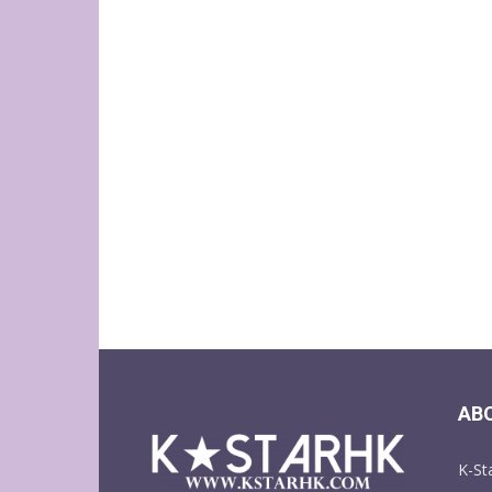
AB
K-