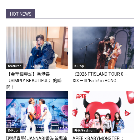
HOT NEWS
featured
K-Pop
【金奎鐘專訪】香港最
《2026 FTISLAND TOUR 0 —
〈SIMPLY BEAUTIFUL〉的瞬
XIX — III ‘FaTe’ in HONG...
間！
K-Pop
時尚/Fashion
[現場直擊] JANNABI香港首場演
APEE × BABYMONSTER ：