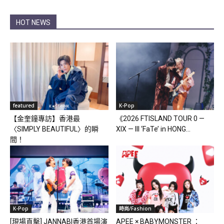
HOT NEWS
featured
K-Pop
【金奎鐘專訪】香港最
《2026 FTISLAND TOUR 0 —
〈SIMPLY BEAUTIFUL〉的瞬
XIX — III ‘FaTe’ in HONG...
間！
K-Pop
時尚/Fashion
[現場直擊] JANNABI香港首場演
APEE × BABYMONSTER ：