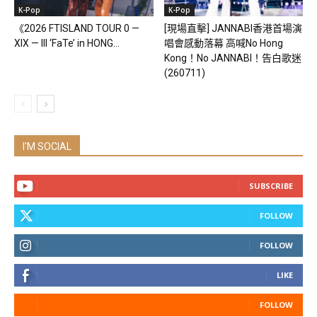
K-Pop
K-Pop
《2026 FTISLAND TOUR 0 —
[現場直擊] JANNABI香港首場演
XIX — III ‘FaTe’ in HONG...
唱會感動落幕 高喊No Hong
Kong！No JANNABI！告白歌迷
(260711)
I'M SOCIAL
SUBSCRIBE
FOLLOW
FOLLOW
LIKE
FOLLOW