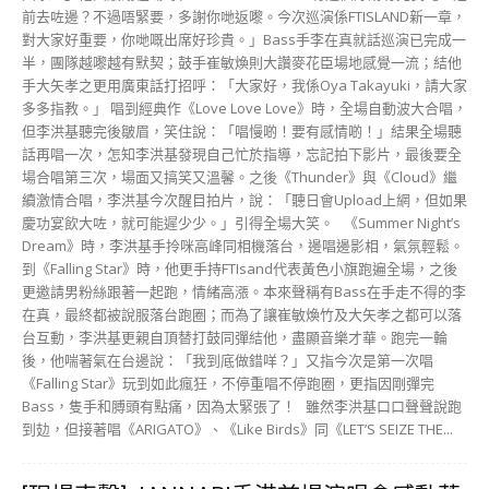
更邀請男粉絲跟著一起跑，情緒高漲。本來聲稱有Bass在手走不得的李
在真，最終都被說服落台跑圈；而為了讓崔敏煥竹及大矢孝之都可以落
台互動，李洪基更親自頂替打鼓同彈結他，盡顯音樂才華。跑完一輪
後，他喘著氣在台邊說：「我到底做錯咩？」又指今次是第一次唱
《Falling Star》玩到如此瘋狂，不停重唱不停跑圈，更指因剛彈完
Bass，隻手和膊頭有點痛，因為太緊張了！ 雖然李洪基口口聲聲說跑
到攰，但接著唱《ARIGATO》、《Like Birds》同《LET’S SEIZE THE...
[現場直擊] JANNABI香港首場演唱會感動落
幕 高喊No Hong Kong！No JANNABI！告
白歌迷 (260711)
Echo
-
15 7 月, 2026