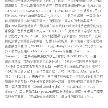
說別具意義，成功令現場氣氛迅速升溫。 作為第一次的香港演唱會，
JANNABI自然非常希望與粉絲互動。一開口便以廣東話向觀眾打招呼：
「好高興見到大家！」並作自我介紹。之後，他們又要大家用廣東話
叫：「1！2！3！」先再坐下，令全場尖叫聲四起。可見JANNABI除了有
誠意十足的互動，亦十分喜歡跟歌迷一起玩，展現他們親切又暖男的一
面。 當大家沉醉於〈Good Good Night〉、〈LEGEND〉、〈bad
dreams〉等人氣作品時，JANNABI更送上當晚最大驚喜。他們先用廣東
話問台下觀眾：「呢首歌你哋知唔知？」原來他們竟然將〈for...
APEE × BABYMONSTER ： 2026 年度強勢
引爆的 Ultra – Kawaii 街頭時尚聯乘
Echo
-
13 7 月, 2026