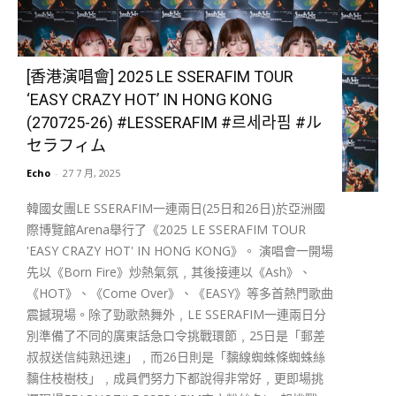
[香港演唱會] 2025 LE SSERAFIM TOUR
‘EASY CRAZY HOT’ IN HONG KONG
(270725-26) #LESSERAFIM #르세라핌 #ル
セラフィム
Echo
-
27 7 月, 2025
韓國女團LE SSERAFIM一連兩日(25日和26日)於亞洲國
際博覽館Arena舉行了《2025 LE SSERAFIM TOUR
'EASY CRAZY HOT' IN HONG KONG》。 演唱會一開場
先以《Born Fire》炒熱氣氛﹐其後接連以《Ash》、
《HOT》、《Come Over》、《EASY》等多首熱門歌曲
震撼現場。除了勁歌熱舞外﹐LE SSERAFIM一連兩日分
別準備了不同的廣東話急口令挑戰環節﹐25日是「郵差
叔叔送信純熟迅速」﹐而26日則是「黐線蜘蛛條蜘蛛絲
黐住枝樹枝」﹐成員們努力下都說得非常好﹐更即場挑