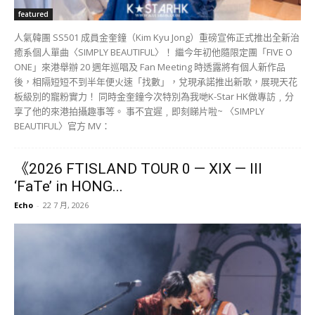
‘FaTe’ in HONG...
Echo
-
22 7 月, 2026
K-Pop
由光尚娛樂主辦的《2026 FTISLAND TOUR 0 — XIX — III 'FaTe' in
HONG KONG》日前（7月19日）於麥花臣場館圓滿舉行。主唱李洪基
全晚能量爆燈，除了多次舉機捕捉粉絲反應，更率領全員輪流落台繞