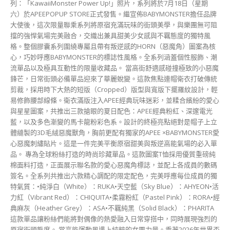
體縫製的3D毛絨惡魔獸角，胸前更配有獨家的APEE ×BABYMONSTER愛
心惡魔刺繡貼片。這是一件完美平衡原宿甜美與叛逆高能氣場的必入單
品。 專為全球粉絲打造的時尚珍藏單品。這款圖案T恤採用優質重磅純
棉面料打造，正面展示聯名款的愛心惡魔角標誌，並配上各成員的數碼
簽名。全系列共推出六款精心調配的限定配色，完美呼應每位成員的獨
特氣質：•純淨白（White）：RUKA•天空藍（Sky Blue）：AHYEON•活
力紅（Vibrant Red）：CHIQUITA•柔霧粉紅（Pastel Pink）：RORA•經
典麻灰（Heather Grey）：ASA•不羈純黑（Solid Black）：PHARITA
這款單品讓粉絲們能將對偶像的熱愛融入日常穿搭中，同時展現強烈的
原宿街頭態度。 當高能運動風遇上純粹的女團力量。乘著2026年世界盃
的全球熱潮，這款球衣無疑是最具時效性的潮流單品。為了紀念2026年
這一場里程碑式的頂級聯乘，這款運動風焦點單品採用了復古V領、寬
鬆短袖，以及動感的撞色垂直側邊拼接，重現懷舊的校園學院風
（Varsity Aesthetic）。球衣推出兩款配色：深邃型格的黑色搭配熾熱
猩紅線條，以及俐落運動風的白色搭配經典純黑線條。正面點綴著耀眼
的超大聯乘街頭字體，翻轉至背面則是巨型專屬球衣號碼「26」，中間
以APEE × BABYMONSTER官方聯名Logo破格分開，上方更冠以醒目的
「BM」字樣圖案。寬鬆舒適的Oversized剪裁，將經典運動裝備重塑為
現代街頭收藏家不可或缺的生活潮流單品。 為慶祝這次寫下歷史的重
磅聯乘，APEE特別推出多重滿額贈禮企劃！凡消費任何店内產品達到指
定金額，且單筆訂單中包含至少一件APEE × BABYMONSTER聯名系列單
品，即可解鎖以下獨家限量回饋： 一款配有黑色惡魔獸角的毛絨猩紅色