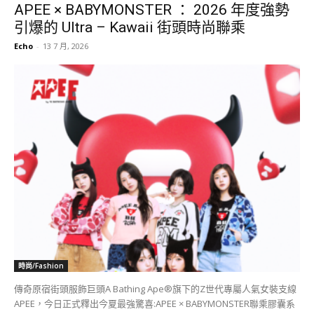
時尚/Fashion
傳奇原宿街頭服飾巨頭A Bathing Ape®旗下的Z世代專屬人氣女裝支線
APEE，今日正式釋出今夏最強驚喜:APEE × BABYMONSTER聯乘膠囊系
列：「KawaiiMonster Power Up!」照片，系列將於7月18日（星期
六）於APEEPOPUP STORE正式發售。繼宣佈BABYMONSTER擔任品牌
大使後，這次限量聯乘系列將原宿充滿玩味的街頭美學，與樂團無可阻
擋的強悍氣場完美融合，交織出兼具甜美少女感與不羈態度的獨特風
格。整個膠囊系列圍繞專屬且帶有叛逆感的HORN（惡魔角）圖案為核
心，巧妙呼應BABYMONSTER的標誌性風格。全系列涵蓋個性服飾、潮
流單品以及極具互動性的限量收藏品。 當高街舒適感碰撞極致的小惡魔
鋒芒，日常街頭必備單品迎來了華麗蛻變。這款焦點連帽衛衣打破傳統
剪裁，採用時下大熱的短版（Cropped）版型與寬版下擺羅紋設計，輕
易修飾腰部線條。衛衣滿版注入APEE經典玩味迷彩，並糅合繽紛的愛心
與星星圖案，共推出三款搶眼的夏日配色：APEE經典粉紅、深邃電光
藍，以及多色漸變的馬卡龍粉彩色系。設計的終極亮點絕對是帽子上立