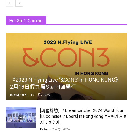
Hot Stuff Coming
《2023 N.Flying Live ‘&CON3’ in HONG KONG》
2月18日假九展Star Hall舉行
K-Star HK
-
17 1 月, 2023
[韓星採訪］#Dreamcatcher 2024 World Tour
[Luck Inside 7 Doors] in Hong Kong #드림캐쳐 #
지유 #수아...
Echo
-
2 4 月, 2024