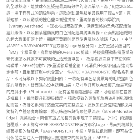
愛心隨身包。背面貼心設有透明口袋，尺寸剛好可以完美展示你最喜愛
的成員小卡（Photocard）。配有金屬鑰匙圈與吊鍊，可輕鬆扣在包袋
或褲耳上，瞬間提升街頭吸睛度。 這款極致的頭飾配飾專為引領街頭焦
點而設，為聯名系列打造最完美的完整造型。這款黑色針織帽頂部採用
獨特的立體惡魔角輪廓，將玩味趣味與街頭怪獸流派（Street-Monster
Edge）完美融合。兩側耳罩式加長剪裁重現了千禧復古（Y2K）的溫暖
包覆感，正面飾有APEE ×BABYMONSTER官方聯名Logo，背面則精緻刺
繡著搶眼的鮮紅色「BABYMONSTER」字樣。隨性拉低帽簷，即可為任
何休閒造型注入一抹神秘且無拘無束的帥氣態度。 APEE ×
BABYMONSTER終極Kawaii貼紙本相冊Boxset是品牌首創的互動式粉絲
收藏品，讓粉絲們能同時化身造型師與街頭藝術家。 為了提升收藏價
值，每本珍藏相冊均印有獨一無二的專屬序列號（Serial Number），
限號1500本，使其成為絕無僅有的周邊歷史珍藏。本子內含多款專屬的
成員模切貼紙（Die-cut...
ALD1 巡唱香港最終站圓滿落幕！深圳成員
ARNO 攜「回家」感言淚灑舞台 鑫隆甜喊：
BB我好掛住你(260713)
Echo
-
13 7 月, 2026