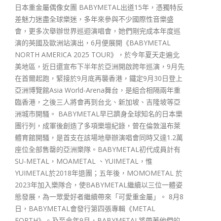
日本重金屬偶像女團 BABYMETAL出道15年，憑獨特反
差魅力迷盡全球樂迷，多年來參與不少國際性音樂盛
會，更多次舉辦世界巡迴演唱會，她們剛完成本年度巡
演的英國及歐洲站演出，6月便展開《BABYMETAL
NORTH AMERICA 2025 TOUR》，於今年夏天走遍北
美地區，近日還宣布下半年於亞洲開啟跨年巡演，9月先
在首爾起跑，緊接於9月底再襲香港，鐵定9月30日登上
亞洲博覽館Asia World-Arena舞台，是組合相隔兩年重
臨香港，之後三人將會再到台北、新加坡、吉隆坡等亞
洲城市開騷。 BABYMETAL早已躋身全球知名的日本樂
團行列，成軍後創造了多項樂壇紀錄，曾在倫敦溫布萊
體育館開騷，是首支在該場地舉辦演唱會同時又達1.2萬
座位全部售罄的亞洲樂隊。BABYMETAL初代成員計有
SU-METAL，MOAMETAL 、YUIMETAL，惟
YUIMETAL於2018年退團；五年後，MOMOMETAL 於
2023年加入樂隊合，使BABYMETAL繼續以三位一體姿
態發展，為一眾愛好者繼續帶來「可愛重金屬」。 8月8
日，BABYMETAL會發行第四張專輯《METAL
FORTH》。及至今年9月，BABYMETAL將帶著他們的