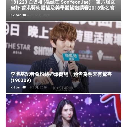
李準基記者會粉絲迫爆商場 預告為明天有驚喜
(190309)
K-Star HK
-
9 3 月, 2019
[香港見面會] #韓韶禧《2025 HAN SO HEE 1ST
FANMEETING WORLD TOUR [Xohee Loved
Ones,] in HONG KONG》(250906) #HANSOHEE
#한소희
Echo
-
7 9 月, 2025