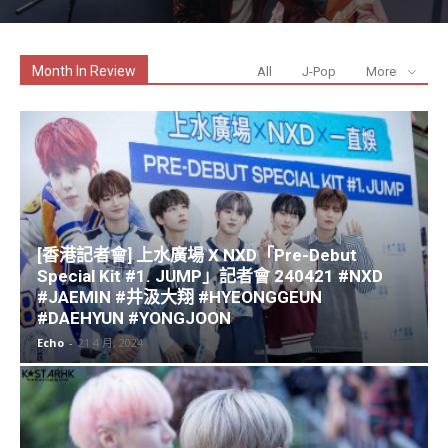
Month In Review
All
J-Pop
More
[香港記者會] 上水廣場 X NXD「Pre-Debut
Special Kit #1. JUMP」記者會 240421 #NXD
#JAEMIN #井汲大翔 #HYEONGGEUN
#DAEHYUN #YONGJOON
Echo
-
21 4 月, 2024