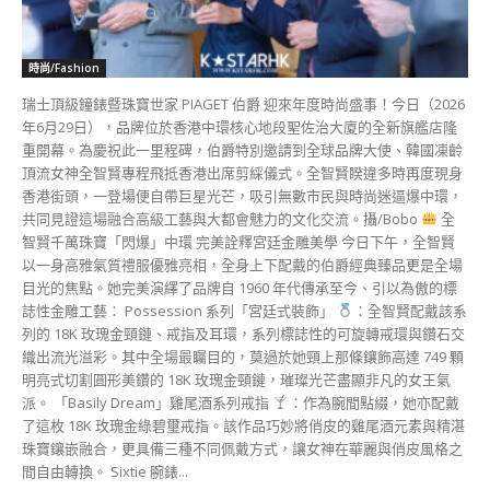
目光的焦點。她完美演繹了品牌自 1960 年代傳承至今、引以為傲的標
誌性金雕工藝： Possession 系列「宮廷式裝飾」
：全智賢配戴該系
列的 18K 玫瑰金頸鏈、戒指及耳環，系列標誌性的可旋轉戒環與鑽石交
織出流光溢彩。其中全場最矚目的，莫過於她頸上那條鑲飾高達 749 顆
明亮式切割圓形美鑽的 18K 玫瑰金頸鏈，璀璨光芒盡顯非凡的女王氣
派。 「Basily Dream」雞尾酒系列戒指
：作為腕間點綴，她亦配戴
了這枚 18K 玫瑰金綠碧璽戒指。該作品巧妙將俏皮的雞尾酒元素與精湛
珠寶鑲嵌融合，更具備三種不同佩戴方式，讓女神在華麗與俏皮風格之
間自由轉換。 Sixtie 腕錶...
[現場直擊] 韓團XODIAC小分隊X-UNIT來港
宣傳新專 期望未來有機會發行廣東歌
(260627)
Echo
-
27 6 月, 2026