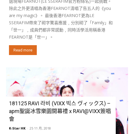
選現場FEARNOT(LE SSERAFIM官方粉絲名)一起挑戰。
除此之外更清唱為香港FEARNOT清唱了告五人的《you
are my magic》。 最後香港FEARNOT更為LE
SSERAFIM帶來了砌字驚喜應援﹐分別砌了「Family」和
「世一」﹐成員們都非常感動﹐同時活學活用稱香港
FEARNOT是「世一」。
Read more
181125 RAVI 라비 (VIXX 빅스 ヴィックス) –
apm聖誕冰雪樂園開幕禮 x RAVI@VIXX簽唱
會
K-Star HK
-
25 11 月, 2018