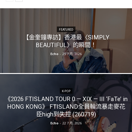
FEATURED
【金奎鐘專訪】香港最〈SIMPLY
BEAUTIFUL〉的瞬間！
Echo
-
25 7 月, 2026
K-POP
《2026 FTISLAND TOUR 0 — XIX — III ‘FaTe’ in
HONG KONG》 FTISLAND全員輪流暴走麥花
臣high到失控 (260719)
Echo
-
22 7 月, 2026