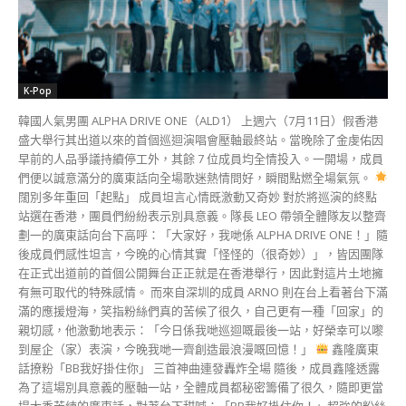
劃一的廣東話向台下高呼：「大家好，我哋係 ALPHA DRIVE ONE！」隨
後成員們感性坦言，今晚的心情其實「怪怪的（很奇妙）」，皆因團隊
在正式出道前的首個公開舞台正正就是在香港舉行，因此對這片土地擁
有無可取代的特殊感情。 而來自深圳的成員 ARNO 則在台上看著台下滿
滿的應援燈海，笑指粉絲們真的苦候了很久，自己更有一種「回家」的
親切感，他激動地表示：「今日係我哋巡迴嘅最後一站，好榮幸可以嚟
到屋企（家）表演，今晚我哋一齊創造最浪漫嘅回憶！」
鑫隆廣東
話撩粉「BB我好掛住你」 三首神曲連發轟炸全場 隨後，成員鑫隆透露
為了這場別具意義的壓軸一站，全體成員都秘密籌備了很久，隨即更當
場大秀苦練的廣東話，對著台下甜喊：「BB我好掛住你！」超強的粉絲
福利瞬間引發全場萬名粉絲震耳欲聾的尖叫回應。 緊接著，ALD1 隨即
開啟了炸裂的音樂盛宴，接連獻唱《OMG!》、《FORMULA》以及
《Good Life》等多首大熱代表作，穩健的 Live 唱功與震撼的刀群舞刀
刀到位，展現了頂級男團的實力。
瘋狂翻跳 K-Pop...
[現場直擊] 全智賢驚喜現身中環 閃耀領銜
PIAGET 伯爵全新旗艦店盛大揭幕 (260629)
Echo
-
29 6 月, 2026