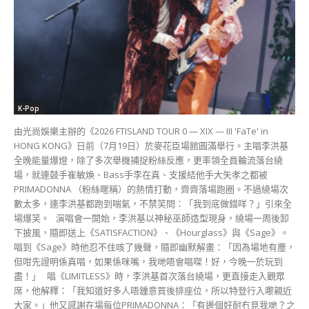
場，就連鼓手崔敏煥、Bass手李在真、支援結他手大矢孝之都被
PRIMADONNA （粉絲暱稱）的熱情打動，齊齊落場跑圈。不過繞場次
數太多，連李洪基都跑到喘氣，不禁笑問：「我到底做錯咩？」引來全
場爆笑。 演唱會一開始，李洪基以神秘巫師造型現身，繞場一周後卸
下披風，隨即送上《SATISFACTION》、《Hourglass》與《Sage》。
唱到《Sage》時他忍不住咳了幾聲，隨即幽默解畫：「因為場地有塵，
但咁先證明係真唱，如果係咪嘴，我哋唔會唱㗎！好，今晚一於玩到
盡！」 唱《LIMITLESS》時，李洪基首次落台繞場，更直接走入觀眾
席，他解釋：「我知道好多人唔鍾意買後排座位，所以特登行入嚟親近
大家。」他又感謝在場每位PRIMADONNA：「有邊個好耐冇見我哋？之
前去咗邊？不過唔緊要，多謝你哋返嚟。今次巡演係FTISLAND新一章，
對大家好重要，你哋嘅出席好珍貴。」Bass手李在真就話巡演已完成一
半，團隊越嚟越有默契；鼓手崔敏煥則大讚麥花臣場地感覺一流；結他
手大矢孝之更用廣東話打招呼：「大家好，我係Oya Takayuki，請大家
多多指教。」 唱到經典作《Love Love Love》時，全場自動波大合唱，
但李洪基聽完後皺眉，笑住說：「唱慢啲！要有感情啲！」結果全場聽
話再唱一次，怎知李洪基發現自己忙於指導，忘記拍下影片，最後要全
場合唱第三次，場面又搞笑又溫馨。之後《Thunder》與《Cloud》繼
續激情合唱，李洪基今次醒目拍片，說：「聽日會Upload上網，但如果
慶功宴飲大咗，就可能遲少少。」引得全場大笑。 《Summer Night’s
Dream》時，李洪基手拎咪高峰同相機落台，邊唱邊影相，氣氛輕鬆。
到《Falling Star》時，他更手持FTIsand代表黃色小旗跑遍全場，之後