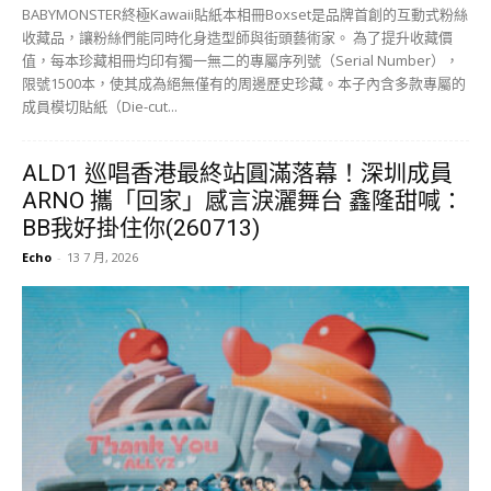
K-Pop
韓國人氣男團 ALPHA DRIVE ONE（ALD1） 上週六（7月11日）假香港
盛大舉行其出道以來的首個巡迴演唱會壓軸最終站。當晚除了金虔佑因
早前的人品爭議持續停工外，其餘 7 位成員均全情投入。一開場，成員
們便以誠意滿分的廣東話向全場歌迷熱情問好，瞬間點燃全場氣氛。
闊別多年重回「起點」 成員坦言心情既激動又奇妙 對於將巡演的終點
站選在香港，團員們紛紛表示別具意義。隊長 LEO 帶領全體隊友以整齊