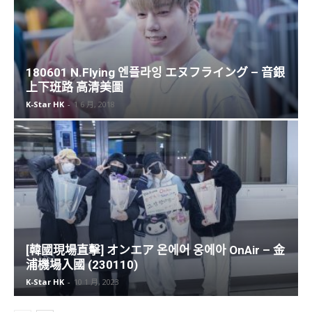
180601 N.Flying 엔플라잉 エヌフライング – 音銀
上下班路 高清美圖
K-Star HK
-
1 6 月, 2018
[韓國現場直擊] オンエア 온에어 옹에아 OnAir – 金
浦機場入國 (230110)
K-Star HK
-
10 1 月, 2023