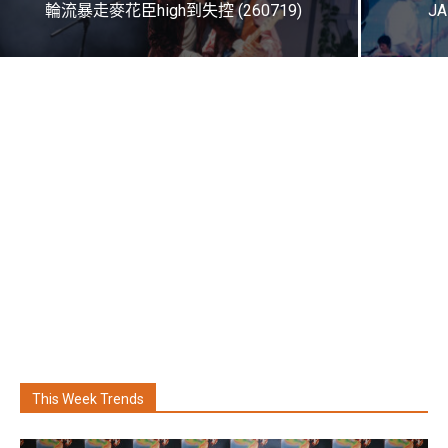
輪流暴走麥花臣high到失控 (260719)
JA
This Week Trends