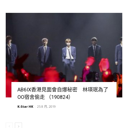
AB6IX香港見面會自爆秘密 林瑛珉為了
OO宿舍偷走 （190824）
K-Star HK
-
25 8 月, 2019