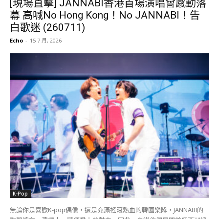
K-Pop
無論你是喜歡K-pop偶像，還是充滿搖滾熱血的韓國樂隊，JANNABI的
歌聲總有一種讓人一聽便愛上的魅力。因此，自從他們展開首個亞洲巡
迴演唱會，每一站均獲得熱烈好評。而香港歌迷期待已久的《JANNABI
1st Asia Tour : Sweat & Stardust in HONG KONG》，也終於在7月11
日於AXA Dreamland隆重登場。JANNABI一口氣帶來超過二十首歌曲，
以長達兩個多小時的精彩演出，回應歌迷一直以來的支持與等待。
攝/Hana 演唱會甫開始，隊長兼主唱崔政勳，以及結他手金度亨則分別
身穿全白色裝束登場，率先以〈TOGETHER!〉揭開序幕。意想不到是，
崔政勳為了令JANNABI第一次來到香港舉行演唱會有一個好開始，竟然
特別預備了銅鑼作為小樂器，打響了演出的第一幕！隨後，他接連獻唱
首張數位單曲的〈ROCKET〉，以及〈Baby I need you〉等代表作。另
外，他們還獻唱The Mamas & the Papas的名曲〈California
Dreamin'〉，並特別為香港觀眾送上他們的〈HONG KONG〉一曲，可