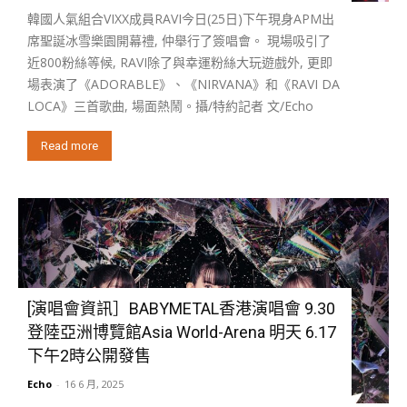
韓國人氣組合VIXX成員RAVI今日(25日)下午現身APM出
席聖誕冰雪樂園開幕禮, 仲舉行了簽唱會。 現場吸引了
近800粉絲等候, RAVI除了與幸運粉絲大玩遊戲外, 更即
場表演了《ADORABLE》、《NIRVANA》和《RAVI DA
LOCA》三首歌曲, 場面熱鬧。攝/特約記者 文/Echo
Read more
[演唱會資訊］BABYMETAL香港演唱會 9.30
登陸亞洲博覽館Asia World-Arena 明天 6.17
下午2時公開發售
Echo
-
16 6 月, 2025