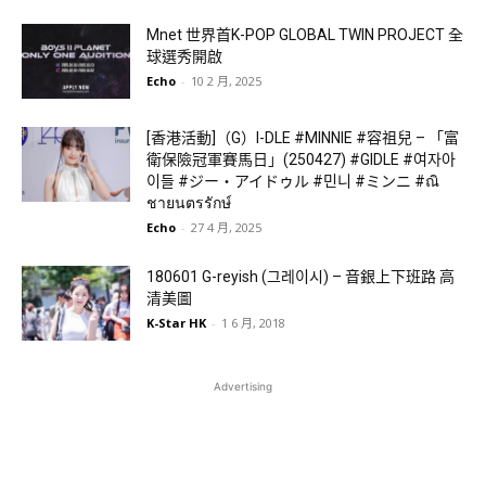
Mnet 世界首K-POP GLOBAL TWIN PROJECT 全
球選秀開啟
Echo
-
10 2 月, 2025
[香港活動]（G）I-DLE #MINNIE #容祖兒 – 「富
衛保險冠軍賽馬日」(250427) #GIDLE #여자아
이들 #ジー・アイドゥル #민니 #ミンニ #ณิ
ชายนตรรักษ์
Echo
-
27 4 月, 2025
180601 G-reyish (그레이시) – 音銀上下班路 高
清美圖
K-Star HK
-
1 6 月, 2018
Advertising