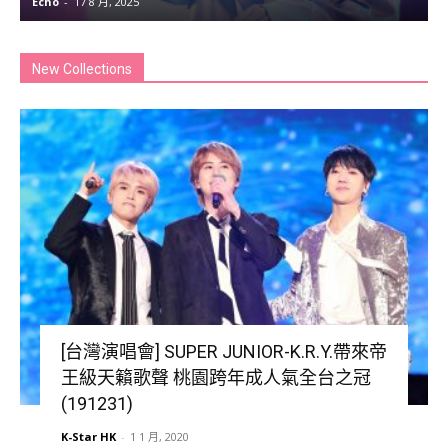
Echo
-
17 8 月, 2025
K
New Collections
[台灣演唱會] SUPER JUNIOR-K.R.Y.帶來帝
王級天籟歌聲 桃園跨年成人氣全台之冠
(191231)
K-Star HK
-
1 1 月, 2020