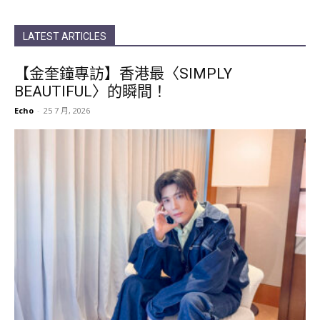
featured
人氣韓團 SS501 成員金奎鐘（Kim Kyu Jong）重磅宣佈正式推出全新治
癒系個人單曲〈SIMPLY BEAUTIFUL〉！ 繼今年初他隨限定團「FIVE O
ONE」來港舉辦 20 週年巡唱及 Fan Meeting 時透露將有個人新作品
後，相隔短短不到半年便火速「找數」，兌現承諾推出新歌，展現天花
板級別的寵粉實力！ 同時金奎鐘今次特別為我哋K-Star HK做專訪﹐分
享了他的來港拍攝趣事等。 事不宜遲﹐即刻睇片啦~ 〈SIMPLY
BEAUTIFUL〉官方 MV：
《2026 FTISLAND TOUR 0 — XIX — III