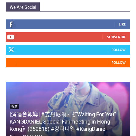
We Are Social
LIKE
SUBSCRIBE
FOLLOW
FOLLOW
香港
[演唱會報導] #姜丹尼爾 -《“Waiting For You”
KANGDANIEL Special Fanmeeting in Hong
Kong》(250816) #강다니엘 #KangDaniel