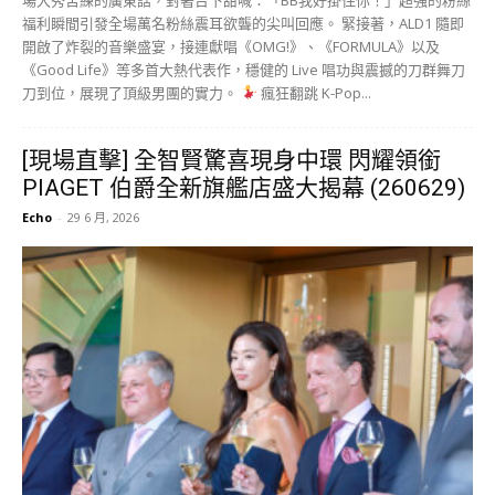
時尚/Fashion
瑞士頂級鐘錶暨珠寶世家 PIAGET 伯爵 迎來年度時尚盛事！今日（2026
年6月29日），品牌位於香港中環核心地段聖佐治大廈的全新旗艦店隆
重開幕。為慶祝此一里程碑，伯爵特別邀請到全球品牌大使、韓國凍齡
頂流女神全智賢專程飛抵香港出席剪綵儀式。全智賢睽違多時再度現身
香港街頭，一登場便自帶巨星光芒，吸引無數市民與時尚迷逼爆中環，
共同見證這場融合高級工藝與大都會魅力的文化交流。攝/Bobo
全
智賢千萬珠寶「閃爆」中環 完美詮釋宮廷金雕美學 今日下午，全智賢
以一身高雅氣質禮服優雅亮相，全身上下配戴的伯爵經典臻品更是全場