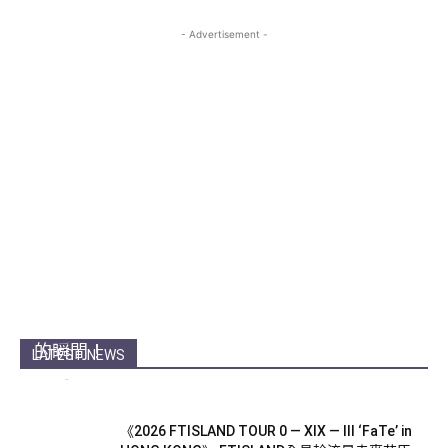
- Advertisement -
【金奎鐘專訪】香港最〈SIMPLY BEAUTIFUL〉
的瞬間！
LATEST NEWS
Echo
-
25 7 月, 2026
《2026 FTISLAND TOUR 0 — XIX — III ‘FaTe’ in