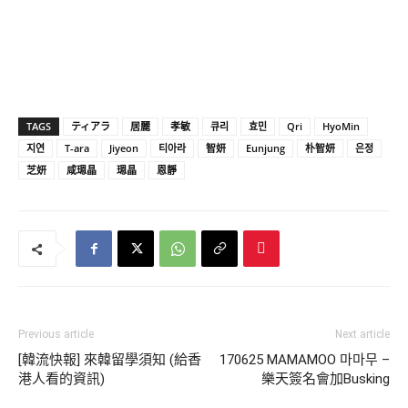
TAGS
ティアラ
居麗
孝敏
큐리
효민
Qri
HyoMin
지연
T-ara
Jiyeon
티아라
智妍
Eunjung
朴智妍
은정
芝妍
咸𤨒晶
𤨒晶
恩靜
Previous article
Next article
[韓流快報] 來韓留學須知 (給香
170625 MAMAMOO 마마무 –
港人看的資訊)
樂天簽名會加Busking