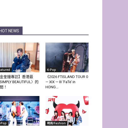
HOT NEWS
eatured
K-Pop
金奎鐘專訪】香港最
《2026 FTISLAND TOUR 0
SIMPLY BEAUTIFUL〉的
— XIX — III ‘FaTe’ in
間！
HONG...
-Pop
時尚/Fashion