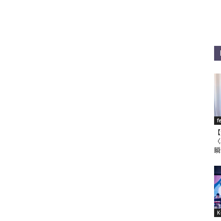
f
【
〈
瞬
K