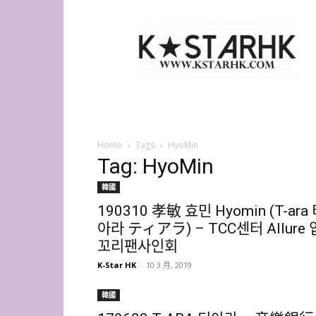
K-
Star
HK
Home
Tags
HyoMin
Tag: HyoMin
韓國
190310 孝敏 효민 Hyomin (T-ara
아라 ティアラ) – TCC센터 Allure 
꼬리팬사인회
K-Star HK
-
10 3 月, 2019
韓國