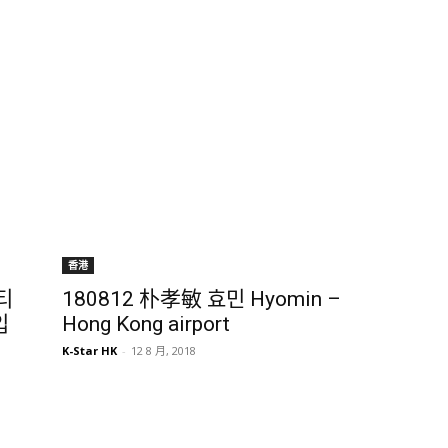
香港
 티
180812 朴孝敏 효민 Hyomin –
입
Hong Kong airport
K-Star HK
-
12 8 月, 2018