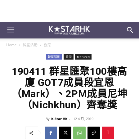
Home
韓星活動
香港
韓星活動
香港
featured
190411 群星匯聚100樓高
廈 GOT7成員段宜恩
（Mark）、2PM成員尼坤
（Nichkhun）齊奪獎
By
K-Star HK
-
12 4 月, 2019