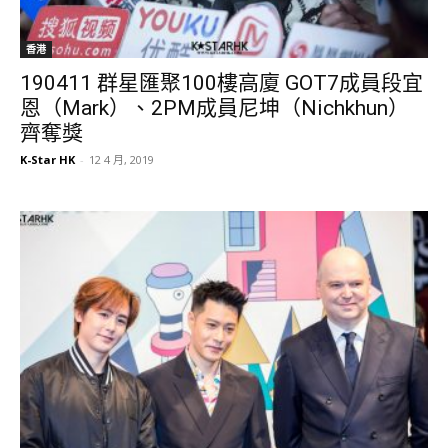
香港
190411 群星匯聚100樓高廈 GOT7成員段宜
恩（Mark）、2PM成員尼坤（Nichkhun）
齊奪獎
K-Star HK
-
12 4 月, 2019