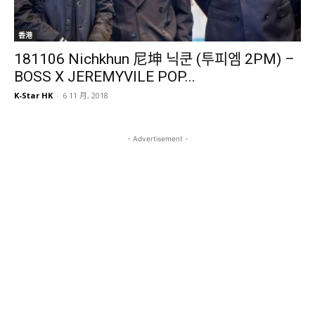
香港
181106 Nichkhun 尼坤 닉쿤 (투피엠 2PM) –
BOSS X JEREMYVILE POP...
K-Star HK
-
6 11 月, 2018
- Advertisement -