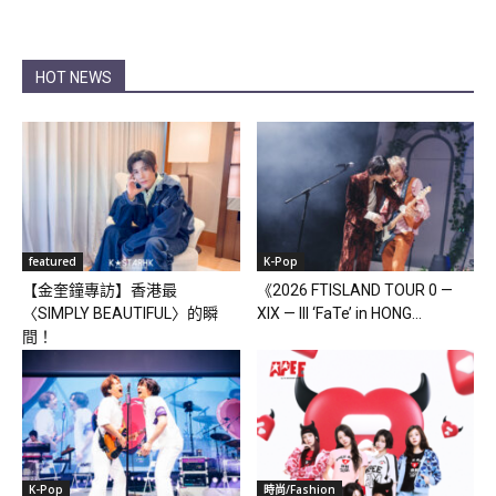
HOT NEWS
featured
K-Pop
【金奎鐘專訪】香港最
《2026 FTISLAND TOUR 0 —
〈SIMPLY BEAUTIFUL〉的瞬
XIX — III ‘FaTe’ in HONG...
間！
K-Pop
時尚/Fashion