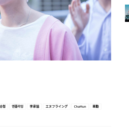
승협
엔플라잉
李承協
エヌフライング
ChaHun
車勳