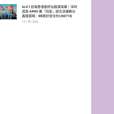
ALD1 巡唱香港最終站圓滿落幕！深圳
成員 ARNO 攜「回家」感言淚灑舞台
鑫隆甜喊：BB我好掛住你(260713)
13 7 月, 2026