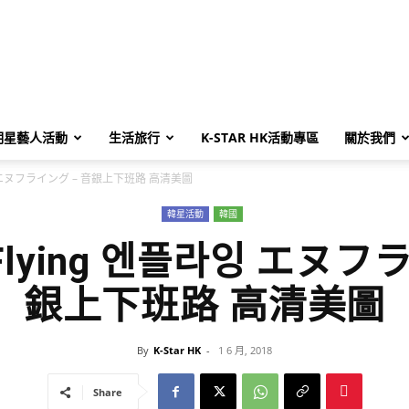
明星藝人活動
生活旅行
K-STAR HK活動專區
關於我們
플라잉 エヌフライング – 音銀上下班路 高清美圖
韓星活動
韓國
N.Flying 엔플라잉 エヌフ
銀上下班路 高清美圖
By
K-Star HK
-
1 6 月, 2018
Share