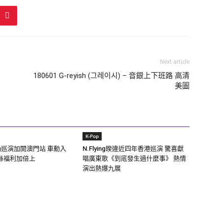
Next article
180601 G-reyish (그레이시) – 音銀上下班路 高清
美圖
K-Pop
ing巡演加開澳門站 車勳入
N.Flying暌違近四年香港巡演 驚喜獻
絲福利加倍上
唱廣東歌《到底發生過什麼事》 熱情
演出熱爆九展