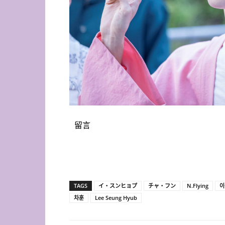
留言
TAGS
イ・スンヒョプ
チャ・フン
N.Flying
이
차훈
Lee Seung Hyub