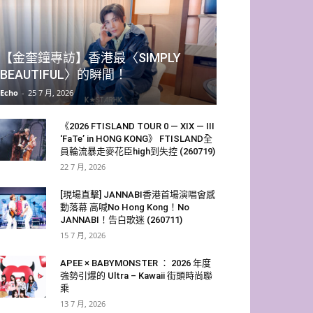
【金奎鐘專訪】香港最〈SIMPLY
BEAUTIFUL〉的瞬間！
Echo
-
25 7 月, 2026
《2026 FTISLAND TOUR 0 — XIX — III
‘FaTe’ in HONG KONG》 FTISLAND全
員輪流暴走麥花臣high到失控 (260719)
22 7 月, 2026
[現場直擊] JANNABI香港首場演唱會感
動落幕 高喊No Hong Kong！No
JANNABI！告白歌迷 (260711)
15 7 月, 2026
APEE × BABYMONSTER ： 2026 年度
強勢引爆的 Ultra – Kawaii 街頭時尚聯
乘
13 7 月, 2026