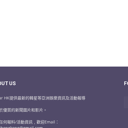
OUT US
F
Star HK提供最新的韓星等亞洲娛樂資訊及活動報導
於優質的新聞圖片和影片。
任何報料/活動資訊﹐歡迎Email：
arhongkong@gmail.com