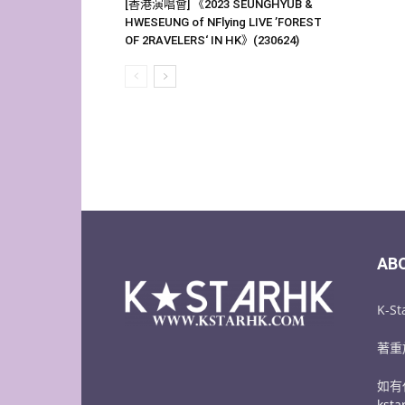
[香港演唱會] 《2023 SEUNGHYUB &
HWESEUNG of NFlying LIVE ’FOREST
OF 2RAVELERS‘ IN HK》(230624)
AB
K-
著重
如有
kst