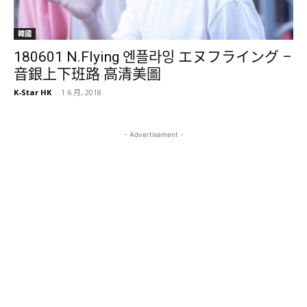
韓國
180601 N.Flying 엔플라잉 エヌフライング –
音銀上下班路 高清美圖
K-Star HK
-
1 6 月, 2018
- Advertisement -