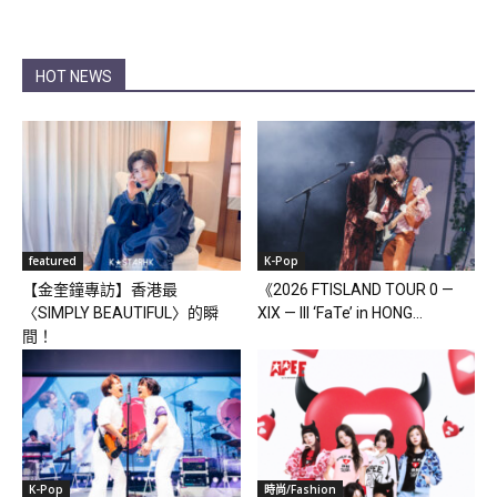
HOT NEWS
featured
K-Pop
【金奎鐘專訪】香港最
《2026 FTISLAND TOUR 0 —
〈SIMPLY BEAUTIFUL〉的瞬
XIX — III ‘FaTe’ in HONG...
間！
K-Pop
時尚/Fashion