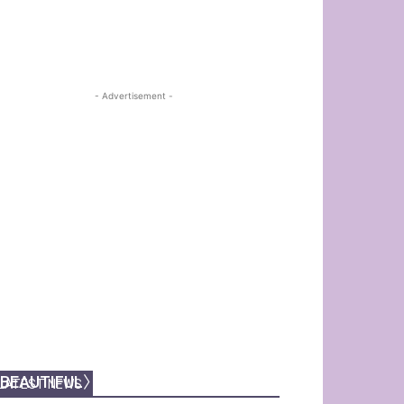
- Advertisement -
【金奎鐘專訪】香港最〈SIMPLY
BEAUTIFUL〉的瞬間！
LATEST NEWS