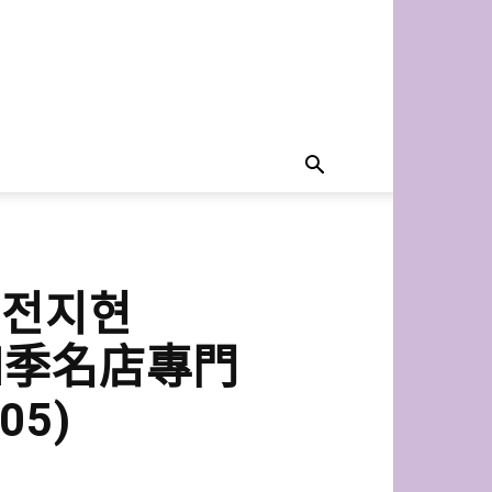
#전지현
n澳門四季名店專門
05)