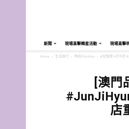
K-
Star
HK
新聞
現場直擊韓星活動
現場直擊
Home
生活旅行
時尚/Fashion
#全智賢 #전지현 #J
[澳門
#JunJiHy
店重