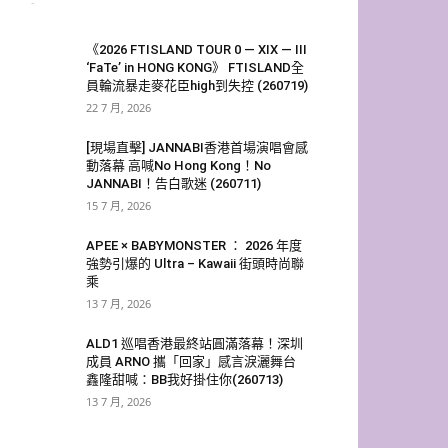
Echo
-
25 7 月, 2026
《2026 FTISLAND TOUR 0 — XIX — III
‘FaTe’ in HONG KONG》 FTISLAND全
員輪流暴走麥花臣high到失控 (260719)
22 7 月, 2026
[現場直擊] JANNABI香港首場演唱會感
動落幕 高喊No Hong Kong！No
JANNABI！告白歌迷 (260711)
15 7 月, 2026
APEE × BABYMONSTER ： 2026 年度
強勢引爆的 Ultra – Kawaii 街頭時尚聯
乘
13 7 月, 2026
ALD1 巡唱香港最終站圓滿落幕！深圳
成員 ARNO 攜「回家」感言淚灑舞台
鑫隆甜喊：BB我好掛住你(260713)
13 7 月, 2026