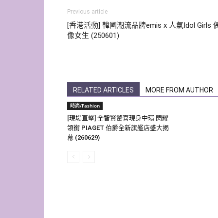
Previous article
[香港活動] 韓國潮流品牌emis x 人氣Idol Girls 
像女生 (250601)
RELATED ARTICLES
MORE FROM AUTHOR
時尚/Fashion
[現場直擊] 全智賢驚喜現身中環 閃耀
領銜 PIAGET 伯爵全新旗艦店盛大揭
幕 (260629)