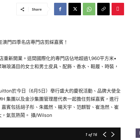
Share
身於擔任澳門四季名店專門店剪綵嘉賓！
店專門店重新開業。這間國際化的專門店佔地超過1,960平方米•
聚琳琅滿目的女士和男士皮具、配飾、香水、鞋履、時裝，
uitton於今日（6月5日）舉行盛大的慶祝活動、品牌大使全
n, LVMH 集團以及金沙集團管理層代表一起擔任剪綵嘉賓，進行
：嘉賓包括胡子彤、朱鑑然、楊天宇、范麒智、崔浩然、崔
氛熱鬧。 攝/Wilson
1
of 16