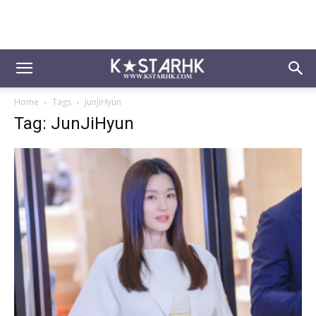
Home
Tags
JunJiHyun
Tag: JunJiHyun