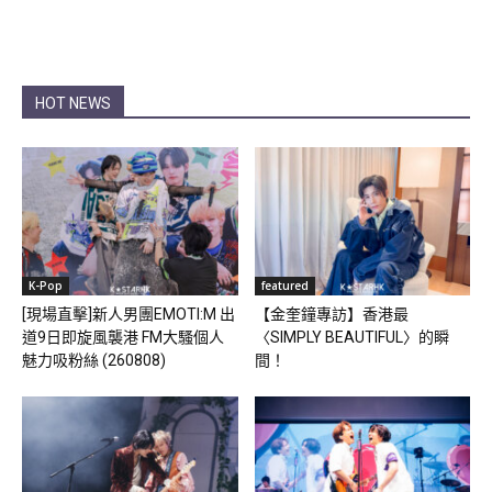
HOT NEWS
K-Pop
featured
[現場直擊]新人男團EMOTI:M 出
【金奎鐘專訪】香港最
道9日即旋風襲港 FM大騷個人
〈SIMPLY BEAUTIFUL〉的瞬
魅力吸粉絲 (260808)
間！