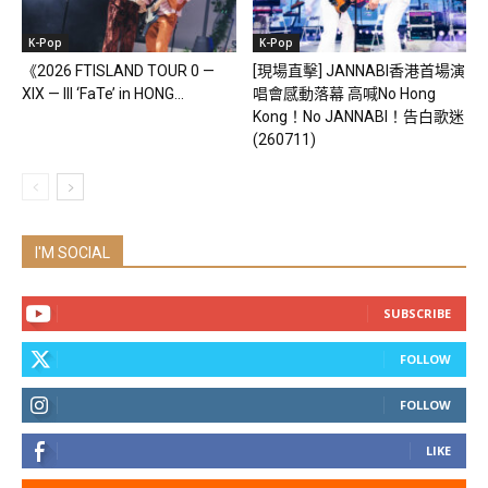
K-Pop
K-Pop
《2026 FTISLAND TOUR 0 —
[現場直擊] JANNABI香港首場演
XIX — III ‘FaTe’ in HONG...
唱會感動落幕 高喊No Hong
Kong！No JANNABI！告白歌迷
(260711)
I'M SOCIAL
SUBSCRIBE
FOLLOW
FOLLOW
LIKE