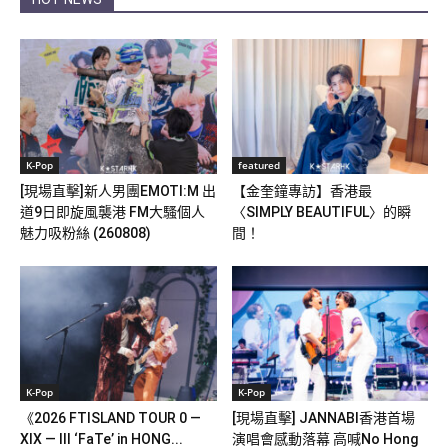
K-Pop
featured
[現場直擊]新人男團EMOTI:M 出
【金奎鐘專訪】香港最
道9日即旋風襲港 FM大騷個人
〈SIMPLY BEAUTIFUL〉的瞬
魅力吸粉絲 (260808)
間！
K-Pop
K-Pop
《2026 FTISLAND TOUR 0 —
[現場直擊] JANNABI香港首場
XIX — III ‘FaTe’ in HONG...
演唱會感動落幕 高喊No Hong