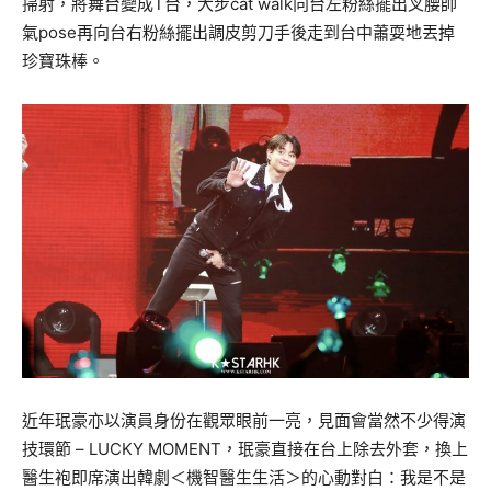
掃射，將舞台變成T台，大步cat walk向台左粉絲擺出叉腰帥
氣pose再向台右粉絲擺出調皮剪刀手後走到台中蕭耍地丟掉
珍寶珠棒。
近年珉豪亦以演員身份在觀眾眼前一亮，見面會當然不少得演
技環節 – LUCKY MOMENT，珉豪直接在台上除去外套，換上
醫生袍即席演出韓劇＜機智醫生生活＞的心動對白：我是不是