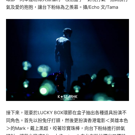
氣及愛的抱抱，讓台下粉絲為之羨慕。攝/Echo 文/Tama
接下來，珉豪於LUCKY BOX環節在盒子抽出各種道具扮演不
同角色。首先以扮兔仔打頭，然後更扮演香港電影＜英雄本色
＞的Mark，戴上黑超，咬著珍寶珠棒，向台下粉絲進行帥氣