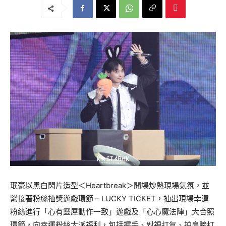
珉豪以黑白閃片造型＜Heartbreak＞開場炒熱現場氣氛，並
緊接著粉絲抽獎遊戲環節 – LUCKY TICKET，抽出現場幸運
粉絲進行「心有靈犀動作一致」遊戲及「心心魔法陣」大合照
環節，向幸運粉絲大派福利，包括握手、對視打氣、拍肩膀打