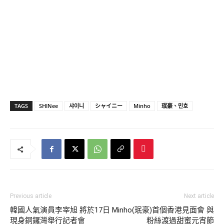
TAGS
SHINee
샤이니
シャイニー
Minho
珉豪、민호
Previous article
Next article
韓國人氣演員李宰旭 將於17日
Minho(珉豪)首個香港見面會 與
現身銅鑼灣舉行記者會
粉絲渡過甜蜜元宵節