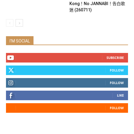
Kong！No JANNABI！告白歌
迷 (260711)
I'M SOCIAL
SUBSCRIBE
FOLLOW
FOLLOW
LIKE
FOLLOW