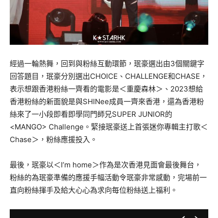
經過一輪熱舞，回到與粉絲互動環節，珉豪選出由3個關鍵字
回答題目，珉豪分別選出CHOICE、CHALLENGE和CHASE，
表示想跟香港粉絲一齊看的電影是＜重慶森林＞、2023想給
香港粉絲的新面貌是與SHINee成員一齊來香港，還為香港粉
絲來了一小段即看即學同門師兄SUPER JUNIOR的
<MANGO> Challenge。緊接珉豪送上首張迷你專輯主打歌＜
Chase＞，粉絲應援投入。
最後，珉豪以＜I’m home＞作為是次香港見面會最後舞台，
粉絲的為珉豪準備的應援手幅活動令珉豪非常感動，完場前一
直向粉絲揮手及給大心心為求向每位粉絲送上福利。