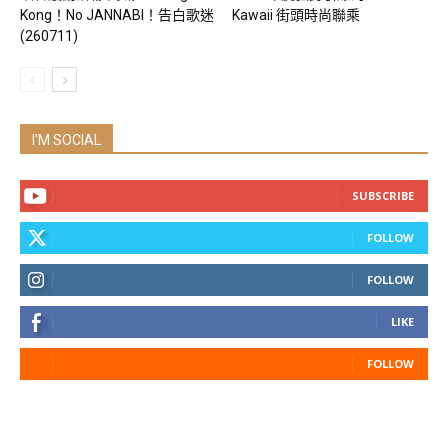
Kong！No JANNABI！告白歌迷
Kawaii 街頭時尚聯乘
(260711)
I'M SOCIAL
SUBSCRIBE
FOLLOW
FOLLOW
LIKE
FOLLOW