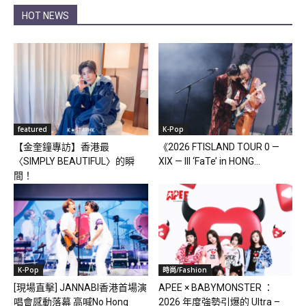
HOT NEWS
featured
K-Pop
【金奎鐘專訪】香港最
《2026 FTISLAND TOUR 0 —
〈SIMPLY BEAUTIFUL〉的瞬
XIX — III ‘FaTe’ in HONG...
間！
K-Pop
時尚/Fashion
[現場直擊] JANNABI香港首場演
APEE × BABYMONSTER ：
唱會感動落幕 高喊No Hong
2026 年度強勢引爆的 Ultra –