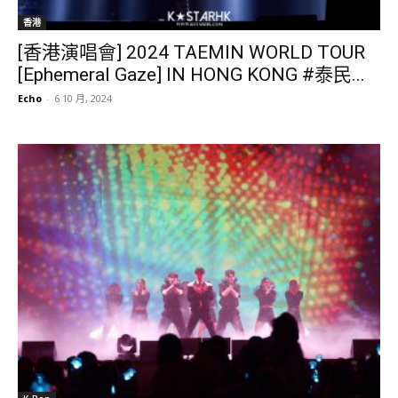
香港
[香港演唱會] 2024 TAEMIN WORLD TOUR
[Ephemeral Gaze] IN HONG KONG #泰民...
Echo
-
6 10 月, 2024