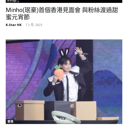
K-Pop
Minho(珉豪)首個香港見面會 與粉絲渡過甜
蜜元宵節
K-Star HK
-
7 2 月, 2023
香港