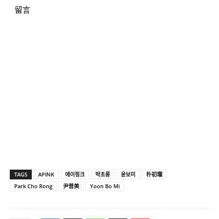
留言
TAGS
APINK
에이핑크
박초롱
윤보미
朴初瓏
Park Cho Rong
尹普美
Yoon Bo Mi