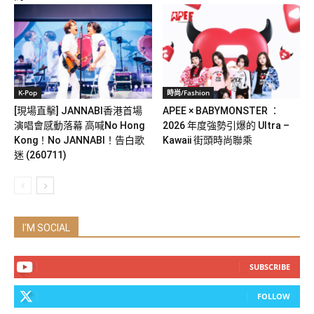
K-Pop
時尚/Fashion
[現場直擊] JANNABI香港首場
APEE × BABYMONSTER ：
演唱會感動落幕 高喊No Hong
2026 年度強勢引爆的 Ultra –
Kong！No JANNABI！告白歌
Kawaii 街頭時尚聯乘
迷 (260711)
I'M SOCIAL
SUBSCRIBE
FOLLOW