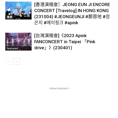
[香港演唱會］JEONG EUN JI ENCORE
CONCERT [Travelog] IN HONG KONG
(231004) #JEONGEUNJI #鄭恩地 #정
香港
은지 #에이핑크 #apink
[台灣演唱會]《2023 Apink
FANCONCERT in Taipei 「Pink
drive」》(230401)
featured
- Advertisement -