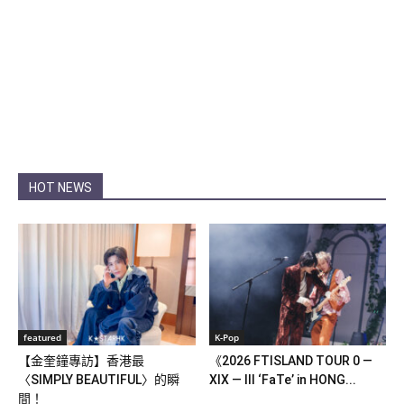
HOT NEWS
featured
K-Pop
【金奎鐘專訪】香港最
《2026 FTISLAND TOUR 0 —
〈SIMPLY BEAUTIFUL〉的瞬
XIX — III ‘FaTe’ in HONG...
間！