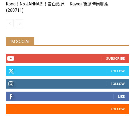
Kong！No JANNABI！告白歌迷
Kawaii 街頭時尚聯乘
(260711)
I'M SOCIAL
SUBSCRIBE
FOLLOW
FOLLOW
LIKE
FOLLOW