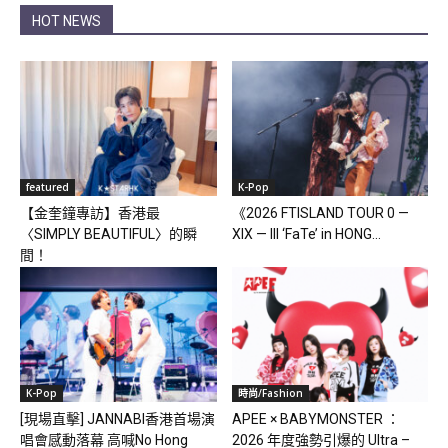
HOT NEWS
featured
K-Pop
【金奎鐘專訪】香港最
《2026 FTISLAND TOUR 0 —
〈SIMPLY BEAUTIFUL〉的瞬
XIX — III ‘FaTe’ in HONG...
間！
K-Pop
時尚/Fashion
[現場直擊] JANNABI香港首場演
APEE × BABYMONSTER ：
唱會感動落幕 高喊No Hong
2026 年度強勢引爆的 Ultra –