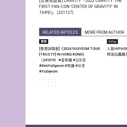
[台灣見面會] CRAVITY「2022 CRAVITY THE
FIRST FAN-CON ‘CENTER OF GRAVITY’ IN
TAIPEI」 (221127)
RELATED ARTICLES
MORE FROM AUTHOR
香港
K-Pop
[香港演唱會]《2024 YUGYEOM TOUR
人氣HIPH
[TRUSTY] IN HONG KONG》
時演出轟襲
（241019）#金有謙 #김유겸
#KimYuGyeom #有謙 #유겸
#YuGyeom