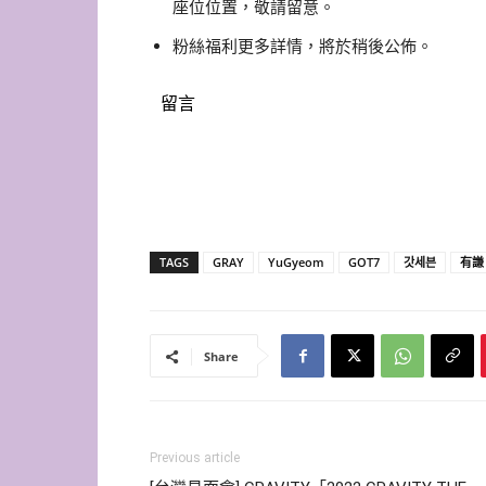
座位位置，敬請留意。
粉絲福利更多詳情，將於稍後公佈。
留言
TAGS
GRAY
YuGyeom
GOT7
갓세븐
有謙
Share
Previous article