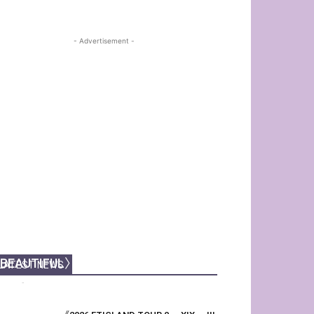
- Advertisement -
【金奎鐘專訪】香港最〈SIMPLY
BEAUTIFUL〉的瞬間！
LATEST NEWS
Echo
-
25 7 月, 2026