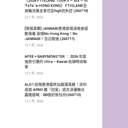
《2026 FTISLAND TOUR 0 — XIX — III
‘FaTe’ in HONG KONG》 FTISLAND全
員輪流暴走麥花臣high到失控 (260719)
22 7 月, 2026
[現場直擊] JANNABI香港首場演唱會感
動落幕 高喊No Hong Kong！No
JANNABI！告白歌迷 (260711)
15 7 月, 2026
APEE × BABYMONSTER ： 2026 年度
強勢引爆的 Ultra – Kawaii 街頭時尚聯
乘
13 7 月, 2026
ALD1 巡唱香港最終站圓滿落幕！深圳
成員 ARNO 攜「回家」感言淚灑舞台
鑫隆甜喊：BB我好掛住你(260713)
13 7 月, 2026