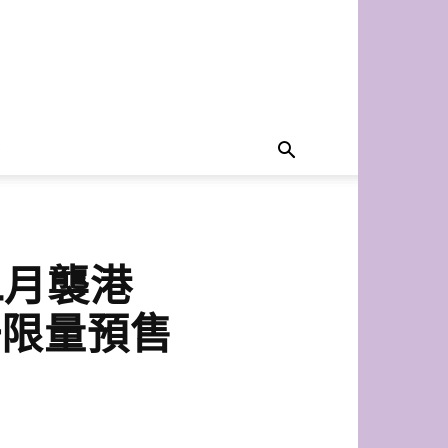
二月襲港
於周一限量預售