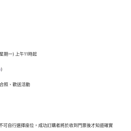
(星期一) 上午11時起
m
)
小組合照、歡送活動
不可自行選擇座位，成功訂購者將於收到門票後才知道確實