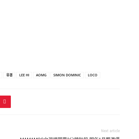
유겸
LEE HI
AOMG
SIMON DOMINIC
LOCO
Next article