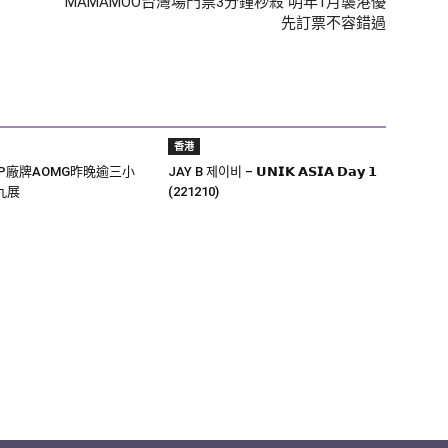
MAMAMOO台灣場門票3分鐘秒殺 明年1月襲港優
先訂票不容錯過
香港
OP廠牌AOMG昨晚逾三小
JAY B 제이비 – 𝗨𝗡𝗜𝗞 𝗔𝗦𝗜𝗔 𝗗𝗮𝘆 𝟭
九展
(221210)