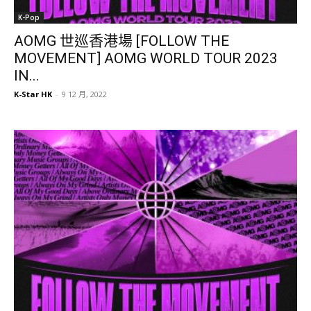
K-Pop
AOMG 世巡香港場 [FOLLOW THE
MOVEMENT] AOMG WORLD TOUR 2023
IN...
K-Star HK
-
9 12 月, 2022