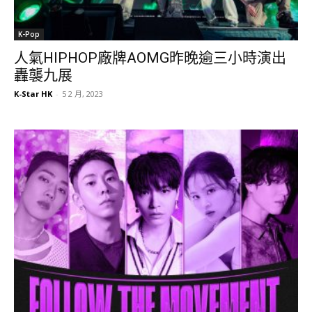
K-Pop
人氣HIPHOP廠牌AOMG昨晚逾三小時演出
轟襲九展
K-Star HK
-
5 2 月, 2023