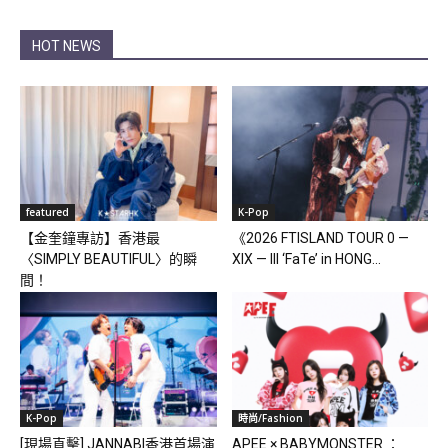
HOT NEWS
featured
K-Pop
【金奎鐘專訪】香港最
《2026 FTISLAND TOUR 0 —
〈SIMPLY BEAUTIFUL〉的瞬
XIX — III ‘FaTe’ in HONG...
間！
K-Pop
時尚/Fashion
[現場直擊] JANNABI香港首場演
APEE × BABYMONSTER ：