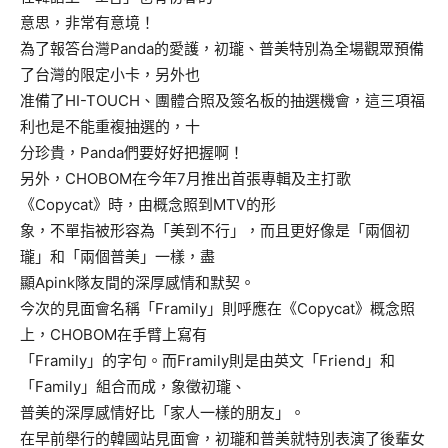
意思，非常有意境！
為了報答台灣Panda的愛護，初瓏、普美特別為全場觀眾預備
了台灣的限定小卡，另外也
准備了HI-TOUCH、團體合照及簽名板的抽選機會，這三項福
利也是不能重複抽選的，十
分珍貴，Panda們要好好把握啊！
另外，CHOBOM在今年7月推出首張專輯及主打歌
《Copycat》時，由概念照到MTV的形
象，不單指被形容為「美到不行」，而且更好像是「兩個初
瓏」和「兩個普美」一樣，盡
顯Apink隊友間的深厚感情和默契。
今次的見面會名稱「Framily」則呼應在《Copycat》概念照
上，CHOBOM在手臂上寫有
「Framily」的字句。而Framily則是由英文「Friend」和
「Family」組合而成，象徵初瓏、
普美的深厚感情好比「家人一樣的朋友」。
在早前舉行的韓國站見面會，初瓏和普美就特別表演了後輩女