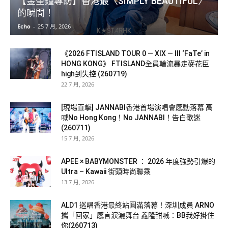
【金奎鐘專訪】香港最〈SIMPLY BEAUTIFUL〉
的瞬間！
Echo
-
25 7 月, 2026
《2026 FTISLAND TOUR 0 — XIX — III ‘FaTe’ in
HONG KONG》 FTISLAND全員輪流暴走麥花臣
high到失控 (260719)
22 7 月, 2026
[現場直擊] JANNABI香港首場演唱會感動落幕 高
喊No Hong Kong！No JANNABI！告白歌迷
(260711)
15 7 月, 2026
APEE × BABYMONSTER ： 2026 年度強勢引爆的
Ultra – Kawaii 街頭時尚聯乘
13 7 月, 2026
ALD1 巡唱香港最終站圓滿落幕！深圳成員 ARNO
攜「回家」感言淚灑舞台 鑫隆甜喊：BB我好掛住
你(260713)