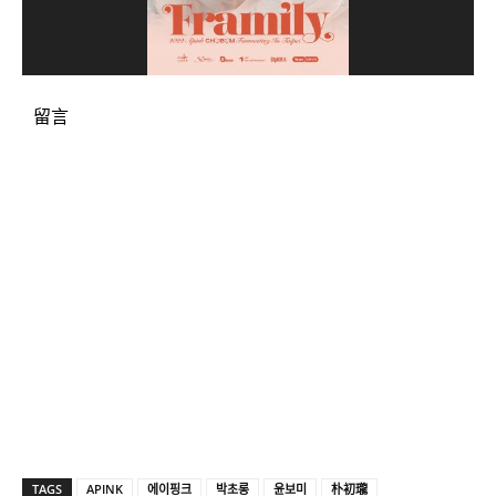
留言
TAGS
APINK
에이핑크
박초롱
윤보미
朴初瓏