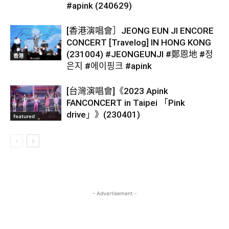
#apink (240629)
[香港演唱會］JEONG EUN JI ENCORE
CONCERT [Travelog] IN HONG KONG
(231004) #JEONGEUNJI #鄭恩地 #정
香港
은지 #에이핑크 #apink
[台灣演唱會]《2023 Apink
FANCONCERT in Taipei 「Pink
drive」》(230401)
featured
- Advertisement -