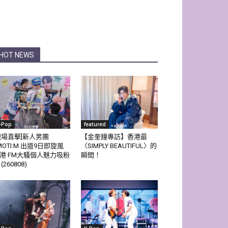
HOT NEWS
-Pop
featured
現場直擊]新人男團
【金奎鐘專訪】香港最
MOTI:M 出道9日即旋風
〈SIMPLY BEAUTIFUL〉的
港 FM大騷個人魅力吸粉
瞬間！
(260808)