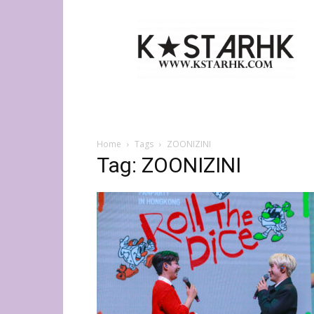
K-
Star
HK
Home
Tags
ZOONIZINI
Tag: ZOONIZINI