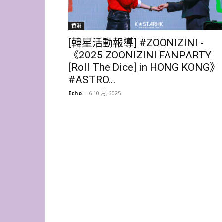
香港
[韓星活動報導] #ZOONIZINI -
《2025 ZOONIZINI FANPARTY
[Roll The Dice] in HONG KONG》
#ASTRO...
Echo
-
6 10 月, 2025