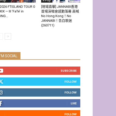
-Pop
K-Pop
2026 FTISLAND TOUR 0
[現場直擊] JANNABI香港
XIX — III ‘FaTe’ in
首場演唱會感動落幕 高喊
NG...
No Hong Kong！No
JANNABI！告白歌迷
(260711)
I'M SOCIAL
SUBSCRIBE
FOLLOW
FOLLOW
LIKE
FOLLOW