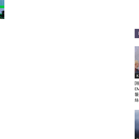
K
[
E
襲
絲 