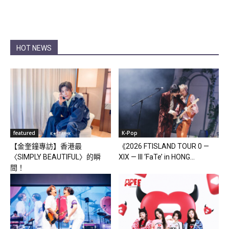
HOT NEWS
featured
K-Pop
【金奎鐘專訪】香港最
《2026 FTISLAND TOUR 0 —
〈SIMPLY BEAUTIFUL〉的瞬
XIX — III ‘FaTe’ in HONG...
間！