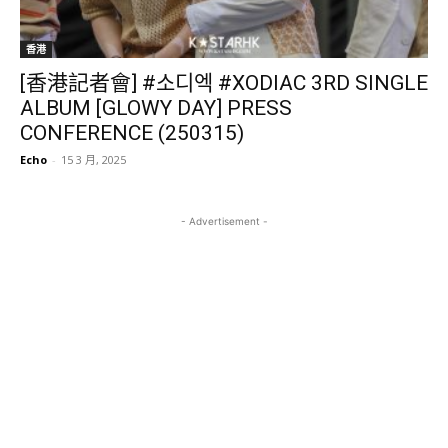
香港
[香港記者會] #소디엑 #XODIAC 3RD SINGLE
ALBUM [GLOWY DAY] PRESS
CONFERENCE (250315)
Echo
-
15 3 月, 2025
- Advertisement -