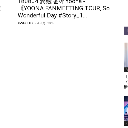
180804 潤娥 윤아 Yoona -
禮
《YOONA FANMEETING TOUR, So
Wonderful Day #Story_1...
K-Star HK
-
4 8 月, 2018
f
【
〈
瞬
K