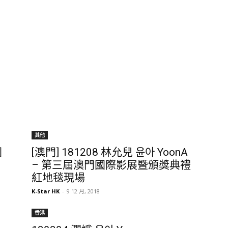
其他
國
[澳門] 181208 林允兒 윤아 YoonA
– 第三屆澳門國際影展暨頒獎典禮
紅地毯現場
K-Star HK
-
9 12 月, 2018
香港