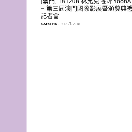
[澳門] 181208 林允兒 윤아 YoonA
– 第三屆澳門國際影展暨頒獎典
記者會
K-Star HK
-
9 12 月, 2018