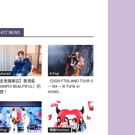
HOT NEWS
eatured
K-Pop
金奎鐘專訪】香港最
《2026 FTISLAND TOUR 0
SIMPLY BEAUTIFUL〉的
— XIX — III ‘FaTe’ in
間！
HONG...
-Pop
時尚/Fashion