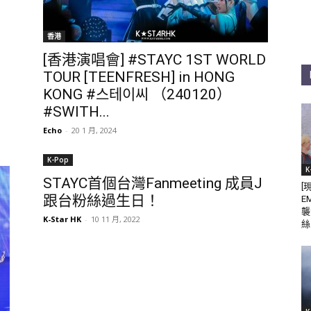
香港
[香港演唱會] #STAYC 1ST WORLD
TOUR [TEENFRESH] in HONG
KONG #스테이씨 （240120）
#SWITH...
Echo
-
20 1 月, 2024
K-Pop
K
STAYC首個台灣Fanmeeting 成員J
[
跟台粉絲過生日！
E
襲
K-Star HK
-
10 11 月, 2022
絲 