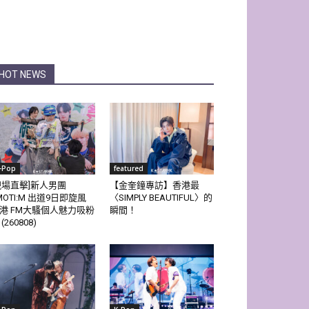
HOT NEWS
-Pop
featured
現場直擊]新人男團
【金奎鐘專訪】香港最
MOTI:M 出道9日即旋風
〈SIMPLY BEAUTIFUL〉的
港 FM大騷個人魅力吸粉
瞬間！
(260808)