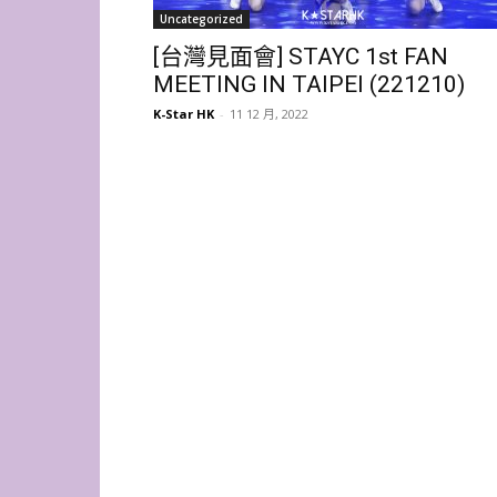
Uncategorized
[台灣見面會] STAYC 1st FAN
MEETING IN TAIPEI (221210)
K-Star HK
-
11 12 月, 2022