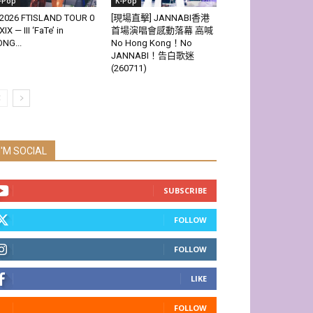
-Pop
K-Pop
2026 FTISLAND TOUR 0
[現場直擊] JANNABI香港
XIX — III ‘FaTe’ in
首場演唱會感動落幕 高喊
NG...
No Hong Kong！No
JANNABI！告白歌迷
(260711)
I'M SOCIAL
SUBSCRIBE
FOLLOW
FOLLOW
LIKE
FOLLOW