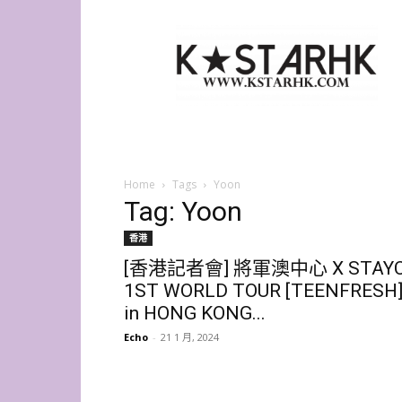
K-
Star
HK
Home
Tags
Yoon
Tag: Yoon
香港
[香港記者會] 將軍澳中心 X STAY
1ST WORLD TOUR [TEENFRESH
in HONG KONG...
Echo
-
21 1 月, 2024