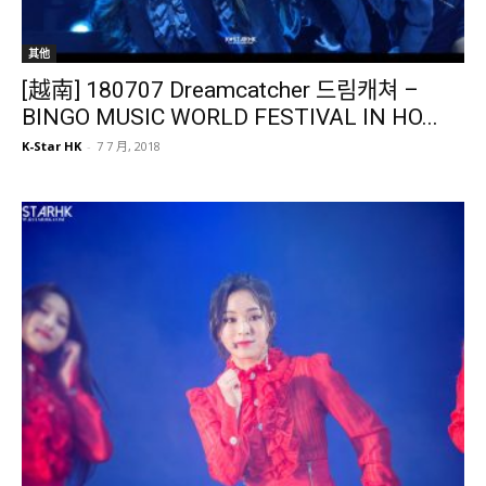
其他
[越南] 180707 Dreamcatcher 드림캐쳐 –
BINGO MUSIC WORLD FESTIVAL IN HO...
K-Star HK
-
7 7 月, 2018