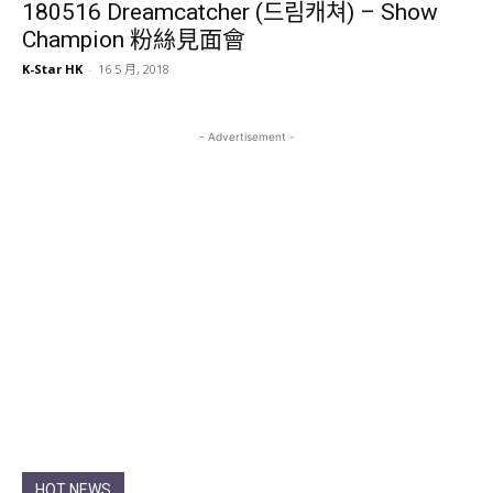
180516 Dreamcatcher (드림캐쳐) – Show
Champion 粉絲見面會
K-Star HK
-
16 5 月, 2018
- Advertisement -
HOT NEWS