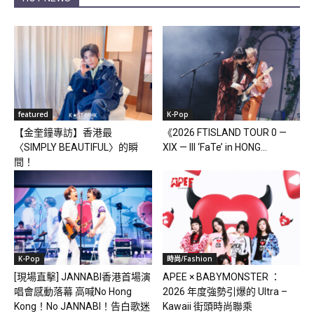
featured
K-Pop
【金奎鐘專訪】香港最
《2026 FTISLAND TOUR 0 —
〈SIMPLY BEAUTIFUL〉的瞬
XIX — III ‘FaTe’ in HONG...
間！
K-Pop
時尚/Fashion
[現場直擊] JANNABI香港首場演
APEE × BABYMONSTER ：
唱會感動落幕 高喊No Hong
2026 年度強勢引爆的 Ultra –
Kong！No JANNABI！告白歌迷
Kawaii 街頭時尚聯乘