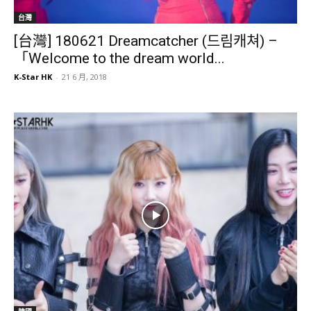
台灣
[台灣] 180621 Dreamcatcher (드림캐쳐) –
「Welcome to the dream world...
K-Star HK
-
21 6 月, 2018