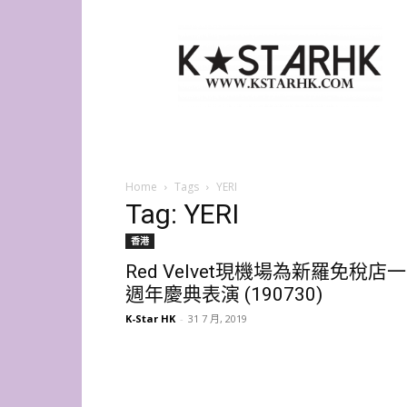
K-
Star
HK
Home
Tags
YERI
Tag: YERI
香港
Red Velvet現機場為新羅免稅店一
週年慶典表演 (190730)
K-Star HK
-
31 7 月, 2019