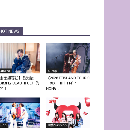
HOT NEWS
eatured
K-Pop
金奎鐘專訪】香港最
《2026 FTISLAND TOUR 0
SIMPLY BEAUTIFUL〉的
— XIX — III ‘FaTe’ in
間！
HONG...
-Pop
時尚/Fashion