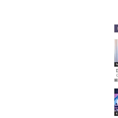
f
【
〈
瞬
K