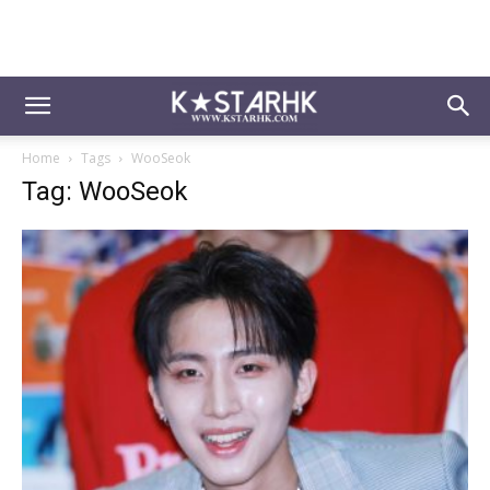
Home
Tags
WooSeok
Tag: WooSeok