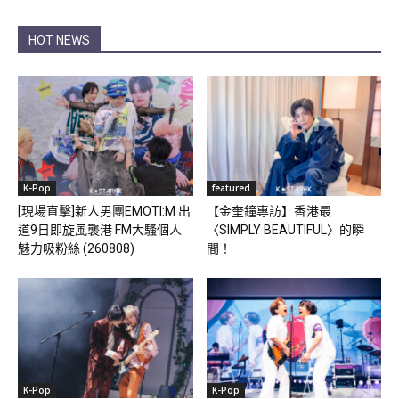
HOT NEWS
K-Pop
featured
[現場直擊]新人男團EMOTI:M 出
【金奎鐘專訪】香港最
道9日即旋風襲港 FM大騷個人
〈SIMPLY BEAUTIFUL〉的瞬
魅力吸粉絲 (260808)
間！
K-Pop
K-Pop