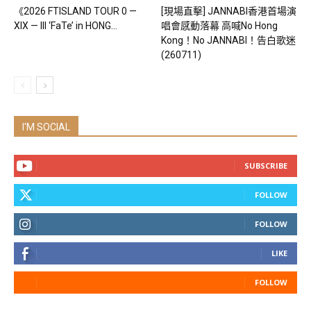
《2026 FTISLAND TOUR 0 —
[現場直擊] JANNABI香港首場演
XIX — III ‘FaTe’ in HONG...
唱會感動落幕 高喊No Hong
Kong！No JANNABI！告白歌迷
(260711)
I'M SOCIAL
SUBSCRIBE
FOLLOW
FOLLOW
LIKE
FOLLOW