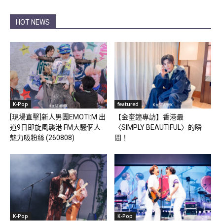
HOT NEWS
K-Pop
featured
[現場直擊]新人男團EMOTI:M 出
【金奎鐘專訪】香港最
道9日即旋風襲港 FM大騷個人
〈SIMPLY BEAUTIFUL〉的瞬
魅力吸粉絲 (260808)
間！
K-Pop
K-Pop