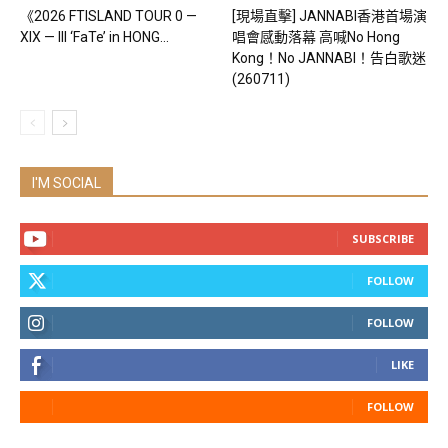
《2026 FTISLAND TOUR 0 —
[現場直擊] JANNABI香港首場演
XIX — III ‘FaTe’ in HONG...
唱會感動落幕 高喊No Hong
Kong！No JANNABI！告白歌迷
(260711)
I'M SOCIAL
SUBSCRIBE
FOLLOW
FOLLOW
LIKE
FOLLOW