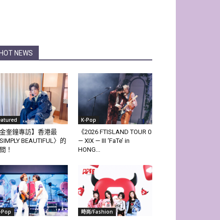
HOT NEWS
eatured
K-Pop
金奎鐘專訪】香港最
《2026 FTISLAND TOUR 0
SIMPLY BEAUTIFUL〉的
— XIX — III ‘FaTe’ in
間！
HONG...
-Pop
時尚/Fashion