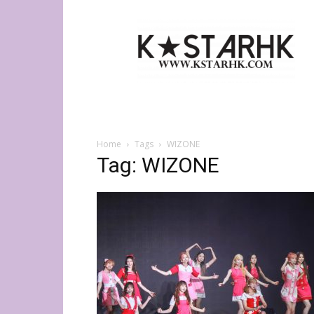
K-
Star
HK
Home
Tags
WIZONE
Tag: WIZONE