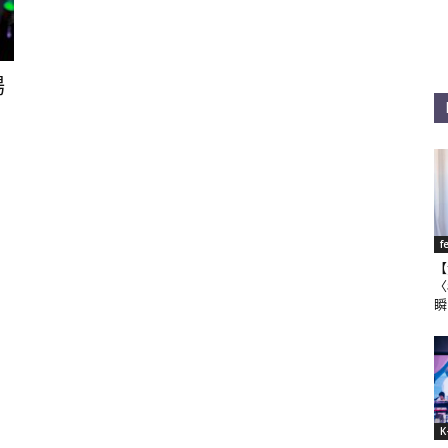
場
f
【
〈
瞬
K