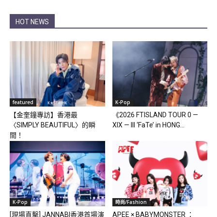
HOT NEWS
featured
K-Pop
【金奎鐘專訪】香港最
《2026 FTISLAND TOUR 0 —
〈SIMPLY BEAUTIFUL〉的瞬
XIX — III ‘FaTe’ in HONG...
間！
K-Pop
時尚/Fashion
[現場直擊] JANNABI香港首場演
APEE × BABYMONSTER ：