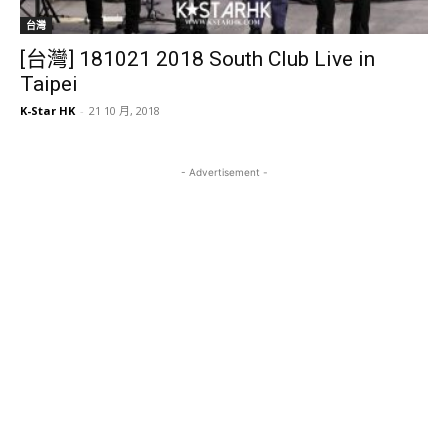
台灣
[台灣] 181021 2018 South Club Live in
Taipei
K-Star HK
-
21 10 月, 2018
- Advertisement -